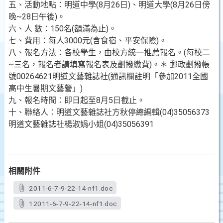
五、活動地點：明道中學(8月26日)、明道大學(8月26日傍
晚~28日午後)。
六、人 數：150名(額滿為止)。
七、費用：每人3000元(含食宿、平安保險)。
八、報名方法：各校學生，由校方統一推薦報名。(每校二
~三名，報名者請填寫報名表及劃撥繳費)。＊ 郵政劃撥帳
號00264621明道文藝雜誌社(通訊欄註明「參加2011全國
高中生暑期文藝營」)
九、報名時間：即日起至8月5日截止。
十、聯絡人：明道文藝雜誌社方秋停總編輯(04)35056373
明道文藝雜誌社楊淑娟小姐(04)35056391
相關附件
2011-6-7-9-22-14-nf1.doc
12011-6-7-9-22-14-nf1.doc