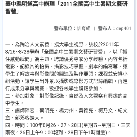
臺中縣明道高中辦理「2011全國高中生暑期文藝研
習營」
發布單位：
訓育組
|
發布人：
dep401
一、為陶冶人文素養，擴大學生視野，該校於2011年
8/26~8/28舉辦「全國高中生暑期文藝研習營」，以「抓
住感動瞬間」為主題，聘請優秀專家分享經驗，內容包括
電影、記錄片的拍攝、攝影技巧掌握、劇本的編寫等，讓
學生了解故事與影像間的關連及製作要領；課程並安排小
組活動，讓學生出外景以攝影或錄影方式記錄編輯，再進
行成果分享與競賽，歡迎各校學生踴躍參加。
二、參加對象：對影像記錄、自然及人文觀察有興趣的高
中學生。
三、講師陣容：蔡明亮、楊力州、吳德亮、柯乃文、紀文
章、部落客蛙大。
四、時間：100年8月26、27、28日(星期五~星期日，三天
兩夜。26日上午9：00報到，28日下午1時離營)。