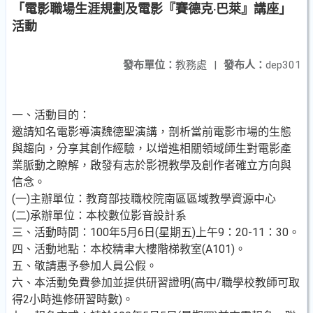
「電影職場生涯規劃及電影『賽德克‧巴萊』講座」
活動
發布單位：
教務處
|
發布人：
dep301
一、活動目的：
邀請知名電影導演魏德聖演講，剖析當前電影市場的生態
與趨向，分享其創作經驗，以增進相關領域師生對電影產
業脈動之瞭解，啟發有志於影視教學及創作者確立方向與
信念。
(一)主辦單位：教育部技職校院南區區域教學資源中心
(二)承辦單位：本校數位影音設計系
三、活動時間：100年5月6日(星期五)上午9：20-11：30。
四、活動地點：本校精聿大樓階梯教室(A101)。
五、敬請惠予參加人員公假。
六、本活動免費參加並提供研習證明(高中/職學校教師可取
得2小時進修研習時數)。