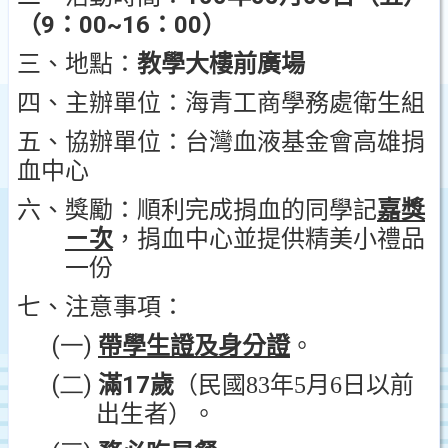
9
00~16
00
（
：
：
）
三、地點：
教學大樓前廣場
四、主辦單位：海青工商學務處衛生組
五、協辦單位：台灣血液基金會高雄捐
血中心
六、獎勵：順利完成捐血的同學記
嘉獎
ㄧ次
，捐血中心並提供精美小禮品
一份
七、注意事項：
(一)
帶學生證及身分證
。
(二)
17
滿
歲
（民國
83
年
5
月
6
日以前
出生者）。