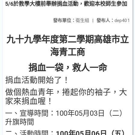
5/6於教學大樓前舉辦捐血活動，歡迎本校師生參加
發布單位：
衛生組
|
發布人：
dep401
九十九學年度第二學期高雄市立
海青工商
捐血一袋，救人一命
捐血活動開始了！
做個熱血青年，捲起你的袖子，大
家來捐血喔！
100
05
03
一、宣導時間：
年
月
日（二）
升旗時間
100
05
06
二、活動時間：
年
月
日（五）