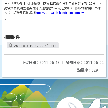
三、「防疫攻手
健康讚略」防疫
12
招徵件日期自即日起至
7
月
20
日止，
提供獎品及圖書禮券等總價值超過
23
萬元之獎項，詳細活動內容、報名
方式，請參見活動網址
http://2011wash-hands.cts.com.tw
。
相關附件
2011-5-3-10-37-22-nf1.doc
下架日期：
2011-05-13
|
發佈日期：
2011-05-02
點擊率：
629
|