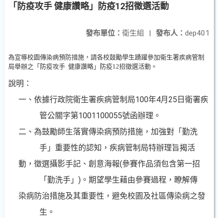
「防疫攻手 健康讚略」防疫12招徵選活動
發布單位：
衛生組
|
發布人：
dep401
為宣導校園傳染病預防措施，請各校鼓勵學生踴躍參加衛生署疾病管制
局舉辦之
「防疫攻手
健康讚略」防疫
12
招徵選活動。
說明：
一、依據行政院衛生署疾病管制局
100
年
4
月
25
日衛署疾
管公關字第
1001100055
號函辦理。
二、為鼓勵師生落實傳染病預防措施，加強對「勤洗
手」重要性的認知，疾病管制局特辦理旨揭活
動，徵選攝影手記、創意海報
(
參賽作品須包含第一招
「勤洗手」
)
。期望學生藉由參賽過程，瞭解傳
染病防治措施及其重要性，避免校園及社區傳染病之發
生。