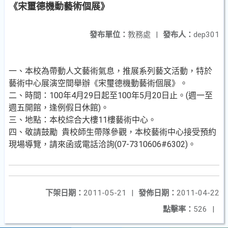
《宋璽德機動藝術個展》
發布單位：
教務處
|
發布人：
dep301
一、本校為帶動人文藝術氣息，推展系列藝文活動，特於
藝術中心展演空間舉辦《宋璽德機動藝術個展》。
二、時間：100年4月29日起至100年5月20日止。(週一至
週五開館，逢例假日休館)。
三、地點：本校綜合大樓11樓藝術中心。
四、敬請鼓勵 貴校師生帶隊參觀，本校藝術中心接受預約
現場導覽，請來函或電話洽詢(07-7310606#6302)。
下架日期：
2011-05-21
|
發佈日期：
2011-04-22
點擊率：
526
|