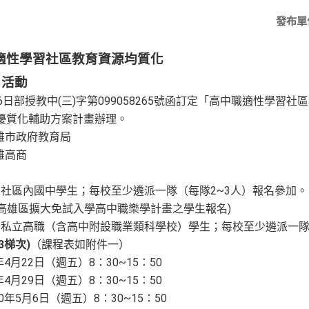
發布單
適性學習社區教育資源均質化
」活動
26日部授教中(三)字第099058265號函訂定「高中職適性學
職優質化輔助方案計畫辦理。
雄市政府教育局
雄高商
區社區內國中學生；每校至少遴派一隊（每隊
2~3人）報名參加。
加高雄區擴大免試入學高中職樂學計畫之學生報名
)
公私立高職（含高中附設職業類科學校）學生；每校至少遴派一
3梯次)
（課程表如附件一）
0年4月22日（週五）8：30~15：50
0年4月29日（週五）8：30~15：50
00年5月6日（週五）8：30~15：50