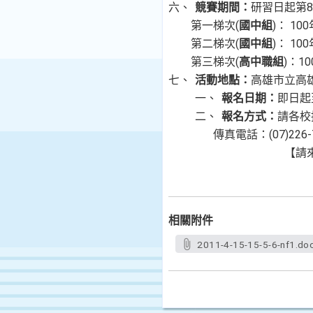
六、
競賽期間：
研習日起第
第一梯次
(
國中組
)： 10
第二梯次
(
國中組
)： 10
第三梯次
(
高中職組
)：1
七、
活動地點：
高雄市立高
一、
報名日期：
即日起
二、
報名方式：
請各校
傳真電話：
(07)226
【請
相關附件
2011-4-15-15-5-6-nf1.do