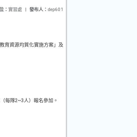
位：
實習處
|
發布人：
dep601
習社區教育資源均質化實施方案」及
隊（每隊
2~3人）報名參加。