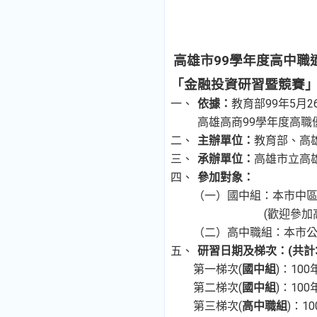
高雄市99學年度高中職
「金融投資研習暨競賽
一、
依據：
教育部
99年5月
高雄高商99學年度高
二、
主辦單位：
教育部、高
三、
承辦單位：
高雄市立高
四、
參加對象：
（一）國中組：本市中
(歡迎參
（二）高中職組：本市
五、
研習日期及梯次：
(共計
第一梯次
(
國中組
)：10
第二梯次
(
國中組
)：10
第三梯次
(
高中職組
)：1