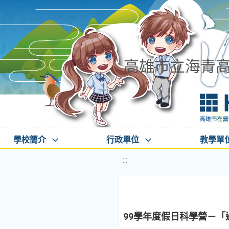
高雄市立海青
學校簡介
行政單位
教學單
:::
99學年度假日科學營－「