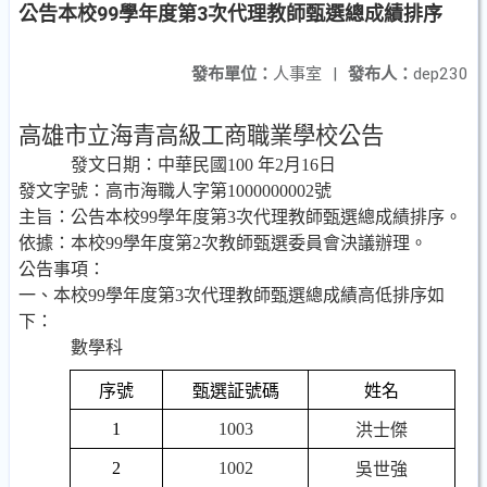
公告本校99學年度第3次代理教師甄選總成績排序
發布單位：
人事室
|
發布人：
dep230
高雄市立海青高級工商職業學校公告
發文日期：中華民國
100
年
2
月
16
日
發文字號：高市海職人字第
1000000002
號
主旨：
公告本校
99
學年度第
3
次代理
教師甄選
總成績排序。
依據：本校
99
學年度第
2
次教師甄選委員會決議辦理。
公告事項
：
一、本校
99
學年度第
3
次代理
教師甄選總成績高低排序如
下
：
數學科
序號
甄選証號碼
姓名
1
1003
洪士傑
2
1002
吳世強