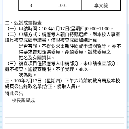
3
1001
李文毅
二、
甄試成績複查
（一）申請時間：
100
年
2
月
17
日
(
星期四
)09:00~11:00
。
（二）申請方式：請應考人親自持甄選證，到本校人事室
填具複查成績申請書，僅限複查成績加總計算
，
是否有誤，不得要求重新評閱或申請閱覽等
亦不
得要求告知甄選委員、命題委員、試教委員之
姓名及有關資料。
（三）複查項目僅限應考人申請部分，未申請複查部分，
概不複查。逾複查期限，不予受理，並以一
次為限。
三、
100
年
2
月
17
日
（星期四）
下午六時
前於教育局及本校
網頁公告錄取名單
(
含正、備取人員
)
。
特此公告
校長趙豐成