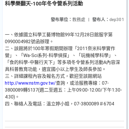
科學樂翻天-100年冬令營系列活動
發布單位：
教務處
|
發布人：
dep301
一、依據國立科學工藝博物館99年12月28日館服字第
0990004982號函辦理。
二、該館將於100年寒假期間辦理「2011奈米科學實作
營」、「Wa-Sci系列-科學偵探」、「玩機械學科學」、
「食的科學-中醫行天下」等多項冬令營系列活動A內容深
具科普教育功能，適宜國小以上學生及師長參加。
三、詳細課程內容及報名方式，歡迎至該館網站
http://www.nstm.gov.tw/
查詢，或洽服務專線：07-
3800089轉5137(週二至週五：上午09:00-12:00/下午1:30-
4:30)。
四、聯絡人及電話：溫立婷小姐，07-3800089＃6704