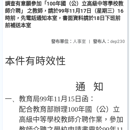
調查有意願參加「100年國（公）立高級中等學校教
師介聘」 之教師，請於99年11月17日（星期三）16
時前，先電話通知本室，書面資料請於18日下班前
前補送本室
發布單位：
人事室
|
發布人：
dep230
本件有時效性
通
知
一、
教育局
99
年
11
月
15
日
函：
配合教育部辦理
100
年國（公）立
高級中等學校教師介聘作業，參加
教師介聘之學校申請書需於
99
年
11