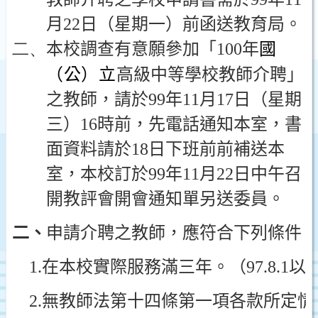
月
22
日
（星期一）前函送教育局。
二、
本校調查有意願參加「
100
年
國
（公）立
高級中等學校教師介聘」
之教師，請於
99
年
11
月
17
日
（星期
三）
16
時前，先電話通知本室，書
面資料請於
18
日下班前前補送本
室，本校訂於
99
年
11
月
22
日
中午召
開教評會開會通知單另送委員。
二、
申請介聘之教師，應符合下列條件
1.
在本校實際服務滿三年。（
97.8.1
以
2.
無教師法第十四條第一項各款所定情