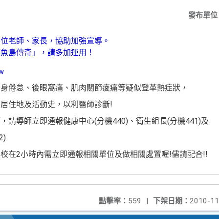
發布單位
各位老師、家長，協助加強宣導。
鯨魚島傳奇」，請多加運用！
tw
全身倦怠、後眼窩痛、肌肉關節痠痛等疑似登革熱症狀，
居住地及活動史，以利醫師診斷!
請導師立即通報健康中心(分機440)、衛生組長(分機441)及
)
校在2小時內需立即通報相關單位及做相關處置喔!儘請配合!!
點擊率：
559
|
下架日期：
2010-11