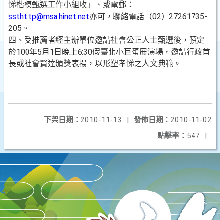
悌楷模甄選工作小組收」、或電郵：
sstht.tp@msa.hinet.net
亦可，聯絡電話（02）27261735-
205。
四、受推薦者經主辦單位邀請社會公正人士甄選後，預定
於100年5月1日晚上6:30假臺北小巨蛋展演場，邀請行政首
長或社會賢達頒獎表揚，以形塑孝悌之人文典範。
下架日期：
2010-11-13
|
發佈日期：
2010-11-02
點擊率：
547
|