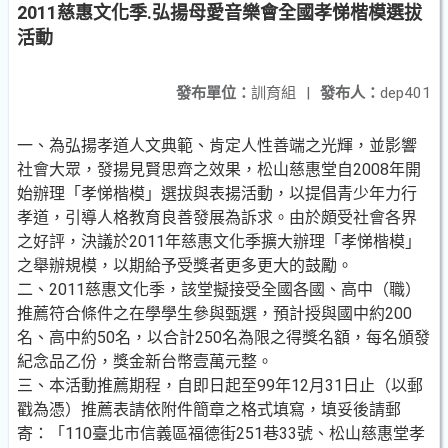
2011慈惠文化季.弘揚母愛音樂會全國孝悌楷模選拔
活動
發布單位：
訓育組
|
發布人：
dep401
一、為弘揚孝道人文典範、肯定人性善端之光輝，並影響
社會大眾，發揚見賢思齊之效果，松山慈惠堂自2008年開
始辦理「孝悌楷模」選拔與表揚活動，以提倡青少年力行
孝道，引導人格教育良善發展為訴求。由於頗受社會各界
之好評，決議於2011年慈惠文化季擴大辦理「孝悌楷模」
之舉辦規模，以期給予受獎者更多更大的鼓勵。
二、2011慈惠文化季，該堂擬接受全國各國、高中（職）
推薦符合條件之在學學生參與甄選，預計授與國中約200
名、高中約50名，以合計250名為限之得獎名額，每名頒發
紀念品乙份，獎金新台幣壹萬元整。
三、本活動推薦期程，自即日起至99年12月31日止（以郵
戳為憑）推薦表請依附件簡章之格式填寫，填妥後請郵
寄：「110臺北市信義區福德街251巷33號、松山慈惠堂孝