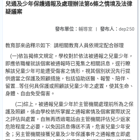
兒通及少年保護通報及處理辦法第6條之情境及法律
疑議案
發布單位：
輔導室
|
發布人：
dep250
教育部來函釋示如下: 請相關教育人員依規定配合辦理
(一)依旨揭條文規定，學校對於依法被通報之兒童少年，
即應依職權就該個案被通報時已蒐集之相關訊息，逕行瞭
解該兒童少年可能遭受傷害之情形，視其個別狀況先行提
供適當之保護及照顧措施，包括協助送醫、報警、陪伴、
留置....等任何具保護或照顧該兒童少年之處置，使其生命、
身體、自由免受傷害。
(二)綜上，被通報兒童少年於主管機關處理前所為之保
護及照顧，係由學校依所掌握之通報案情及個案實際狀況
之評估與處置，自無再透過電話由主管機關評估兒少返家
危險程度之必要，以免因訊息傳送不清，危害兒童少年安
全；另主管機關接獲兒童及少年保護事件之通報應立即處