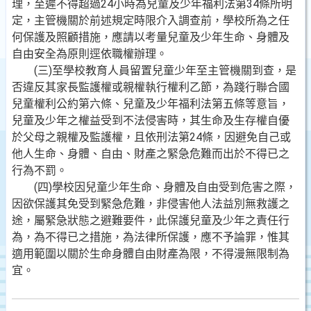
理，至遲不得超過24小時為兒童及少年福利法第34條所明
定，主管機關於前述規定時限介入調查前，學校所為之任
何保護及照顧措施，應請以考量兒童及少年生命、身體及
自由安全為原則逕依職權辦理。
(三)至學校教育人員留置兒童少年至主管機關到查，是
否違反其家長監護權或親權執行權利乙節，為踐行聯合國
兒童權利公約第六條、兒童及少年福利法第五條等意旨，
兒童及少年之權益受到不法侵害時，其生命及生存權自優
於父母之親權及監護權，且依刑法第24條，因避免自己或
他人生命、身體、自由、財產之緊急危難而出於不得已之
行為不罰。
(四)學校因兒童少年生命、身體及自由受到危害之際，
因欲保護其免受到緊急危難，非侵害他人法益別無救護之
途，屬緊急狀態之避難要件，此保護兒童及少年之責任行
為，為不得已之措施，為法律所保護，應不予論罪，惟其
適用範圍以關於生命身體自由財產為限，不得漫無限制為
宜。