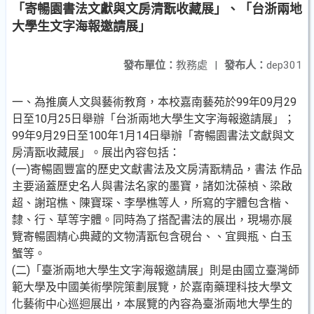
「寄暢園書法文獻與文房清翫收藏展」、「台浙兩地
大學生文字海報邀請展」
發布單位：
教務處
|
發布人：
dep301
一、為推廣人文與藝術教育，本校嘉南藝苑於99年09月29
日至10月25日舉辦「台浙兩地大學生文字海報邀請展」；
99年9月29日至100年1月14日舉辦「寄暢園書法文獻與文
房清翫收藏展」。展出內容包括：
(一)寄暢園豐富的歷史文獻書法及文房清翫精品，書法 作品
主要涵蓋歷史名人與書法名家的墨寶，諸如沈葆楨、梁啟
超、謝琯樵、陳寶琛、李學樵等人，所寫的字體包含楷、
隸、行、草等字體。同時為了搭配書法的展出，現場亦展
覽寄暢園精心典藏的文物清翫包含硯台、、宜興瓶、白玉
蟹等。
(二)「臺浙兩地大學生文字海報邀請展」則是由國立臺灣師
範大學及中國美術學院策劃展覽，於嘉南藥理科技大學文
化藝術中心巡迴展出，本展覽的內容為臺浙兩地大學生的