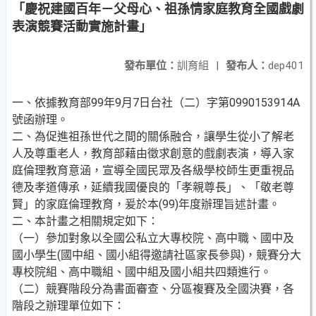
「慶祝建國百年－父母心、祖孫情家庭教育全國戲劇
表演競賽活動實施計畫」
發布單位：
訓育組
|
發布人：
dep401
一、依據教育部99年9月7日台社（二）字第0990153914A
號函辦理。
二、為促進祖孫世代之間的關係融合，讓學生從小了解老
人及尊重老人，教育部藉由徵求創意的戲劇表演，導入家
庭倫理教育意涵，宣導全國民眾及各級學校師生更重視品
德及孝道傳承，延續我國優良的「孝親尊長」、「敬老尊
賢」的家庭倫理教育，爰於本(99)年度辦理旨述計畫。
二、本計畫之相關規定如下：
（一）參加對象以全國公私立大專校院、高中職、國中及
國小學生(國中組、國小組得邀請社區家長參與)，競賽分大
專校院組、高中職組、國中組及國小組共四類進行。
（二）競賽階段分為書面審查、分區複賽及全國決賽，各
階段之辦理單位如下：