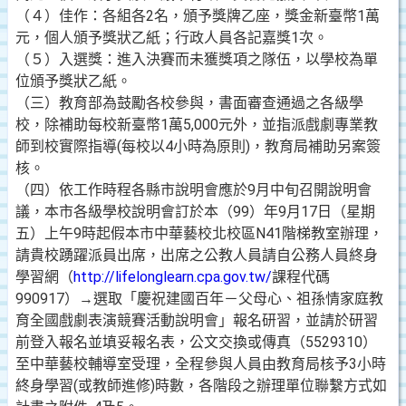
（４）佳作：各組各2名，頒予獎牌乙座，獎金新臺幣1萬
元，個人頒予獎狀乙紙；行政人員各記嘉獎1次。
（５）入選獎：進入決賽而未獲獎項之隊伍，以學校為單
位頒予獎狀乙紙。
（三）教育部為鼓勵各校參與，書面審查通過之各級學
校，除補助每校新臺幣1萬5,000元外，並指派戲劇專業教
師到校實際指導(每校以4小時為原則)，教育局補助另案簽
核。
（四）依工作時程各縣市說明會應於9月中旬召開說明會
議，本市各級學校說明會訂於本（99）年9月17日（星期
五）上午9時起假本市中華藝校北校區N41階梯教室辦理，
請貴校踴躍派員出席，出席之公教人員請自公務人員終身
學習網（
http://lifelonglearn.cpa.gov.tw/
課程代碼
990917）→選取「慶祝建國百年－父母心、祖孫情家庭教
育全國戲劇表演競賽活動說明會」報名研習，並請於研習
前登入報名並填妥報名表，公文交換或傳真（5529310）
至中華藝校輔導室受理，全程參與人員由教育局核予3小時
終身學習(或教師進修)時數，各階段之辦理單位聯繫方式如