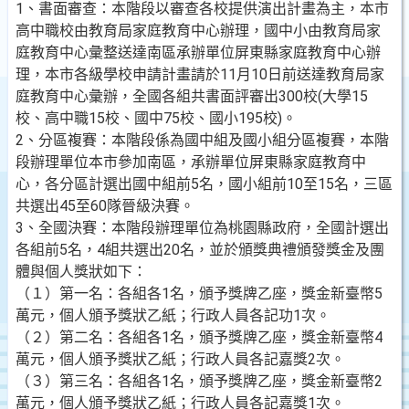
1、書面審查：本階段以審查各校提供演出計畫為主，本市
高中職校由教育局家庭教育中心辦理，國中小由教育局家
庭教育中心彙整送達南區承辦單位屏東縣家庭教育中心辦
理，本市各級學校申請計畫請於11月10日前送達教育局家
庭教育中心彙辦，全國各組共書面評審出300校(大學15
校、高中職15校、國中75校、國小195校)。
2、分區複賽：本階段係為國中組及國小組分區複賽，本階
段辦理單位本市參加南區，承辦單位屏東縣家庭教育中
心，各分區計選出國中組前5名，國小組前10至15名，三區
共選出45至60隊晉級決賽。
3、全國決賽：本階段辦理單位為桃園縣政府，全國計選出
各組前5名，4組共選出20名，並於頒獎典禮頒發獎金及團
體與個人獎狀如下：
（１）第一名：各組各1名，頒予獎牌乙座，獎金新臺幣5
萬元，個人頒予獎狀乙紙；行政人員各記功1次。
（２）第二名：各組各1名，頒予獎牌乙座，獎金新臺幣4
萬元，個人頒予獎狀乙紙；行政人員各記嘉獎2次。
（３）第三名：各組各1名，頒予獎牌乙座，獎金新臺幣2
萬元，個人頒予獎狀乙紙；行政人員各記嘉獎1次。