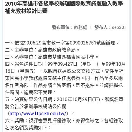
2010年高雄市各級學校辦理國際教育議題融入教學
補充教材設計比賽
發布單位：
教務處
|
發布人：
dep301
一、依據99.06.29高市教一字第0990026751號函辦理。
二、主辦單位：高雄市政府教育局。
三、承辦單位：高雄市苓雅區福東國民小學。
四、報名送件日期：99年09月27日（星期一）至99年10月
16日（星期五），以親自送達或公文交換方式，交件至福
東國民小學教務處陳又銘主任處參賽。同一作品至多以兩
名作者為限，作品亦請自留底稿，恕不退件。並請把握送
件時間，逾期恕不受理。
五、決賽結果公告日期：2010年10月29日(五)，獲獎名單
將公告於承辦學校網站公佈欄
（
http://www.ftps.kh.edu.tw/
）。
六、獎勵：視評審意見擇優錄取，亦得從缺之。各組錄取
名次名額及獎勵如下：