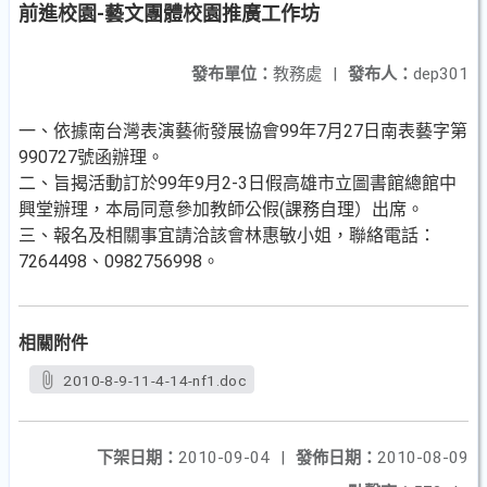
前進校園-藝文團體校園推廣工作坊
發布單位：
教務處
|
發布人：
dep301
一、依據南台灣表演藝術發展協會99年7月27日南表藝字第
990727號函辦理。
二、旨揭活動訂於99年9月2-3日假高雄市立圖書館總館中
興堂辦理，本局同意參加教師公假(課務自理）出席。
三、報名及相關事宜請洽該會林惠敏小姐，聯絡電話：
7264498、0982756998。
相關附件
2010-8-9-11-4-14-nf1.doc
下架日期：
2010-09-04
|
發佈日期：
2010-08-09