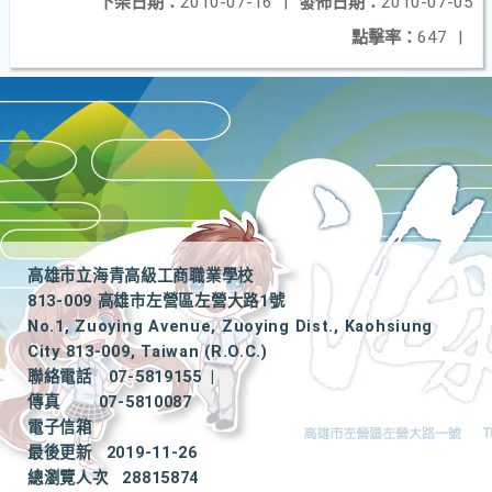
下架日期：
2010-07-16
|
發佈日期：
2010-07-05
點擊率：
647
|
高雄市立海青高級工商職業學校
813-009 高雄市左營區左營大路1號
No.1, Zuoying Avenue, Zuoying Dist., Kaohsiung
City 813-009, Taiwan (R.O.C.)
聯絡電話
07-5819155
|
傳真
07-5810087
電子信箱
最後更新
2019-11-26
總瀏覽人次
28815874