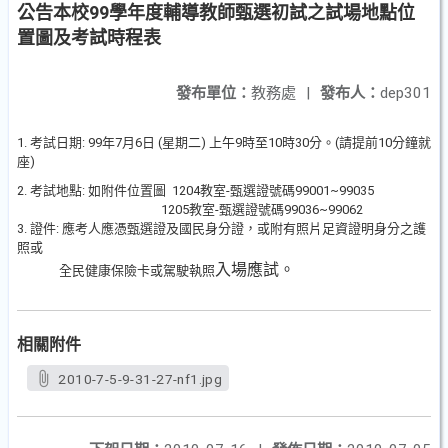
公告本校99學年度輔導教師甄選初試之試場地點位
置圖及考試時程表
發布單位：
教務處
|
發布人：
dep301
1. 考試日期: 99年7月6日 (星期二) 上午9時至10時30分。(請提前10分鐘就
座)
2. 考試地點: 如附件位置圖 1204教室-甄選證號碼99001~99035
1205教室-甄選證號碼99036~99062
3. 證件: 應考人應憑甄選證及國民身分證，或附有照片足資證明身分之護
照或
入場應試。
全民健康保險卡或駕駛執照
相關附件
2010-7-5-9-31-27-nf1.jpg