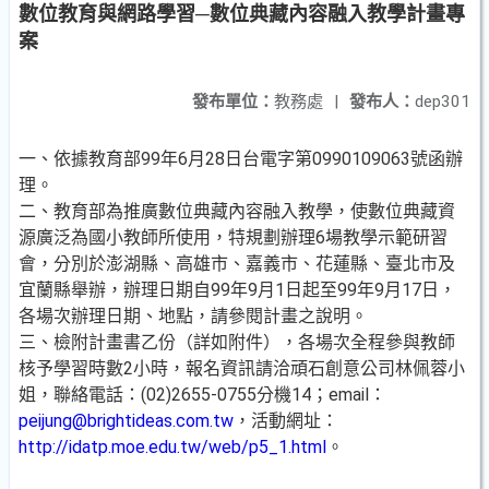
數位教育與網路學習─數位典藏內容融入教學計畫專
案
發布單位：
教務處
|
發布人：
dep301
一、依據教育部99年6月28日台電字第0990109063號函辦
理。
二、教育部為推廣數位典藏內容融入教學，使數位典藏資
源廣泛為國小教師所使用，特規劃辦理6場教學示範研習
會，分別於澎湖縣、高雄市、嘉義市、花蓮縣、臺北市及
宜蘭縣舉辦，辦理日期自99年9月1日起至99年9月17日，
各場次辦理日期、地點，請參閱計畫之說明。
三、檢附計畫書乙份（詳如附件），各場次全程參與教師
核予學習時數2小時，報名資訊請洽頑石創意公司林佩蓉小
姐，聯絡電話：(02)2655-0755分機14；email：
peijung@brightideas.com.tw
，活動網址：
http://idatp.moe.edu.tw/web/p5_1.html
。