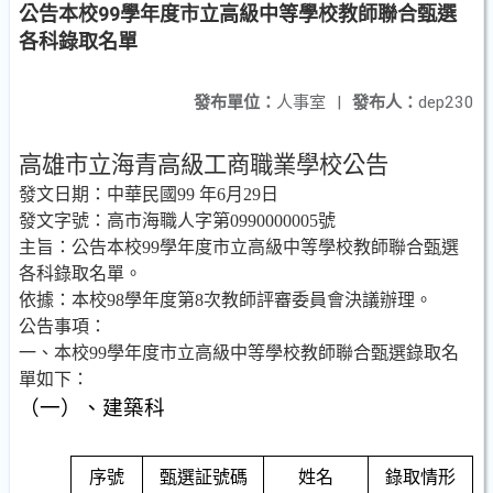
公告本校99學年度市立高級中等學校教師聯合甄選
各科錄取名單
發布單位：
人事室
|
發布人：
dep230
高雄市立海青高級工商職業學校公告
發文日期：中華民國
99
年
6
月
29
日
發文字號：高市海職人字第
0990000005
號
主旨：
公告本校
99
學年度市立高級中等學校
教師
聯合
甄選
各科
錄
取名單。
依據：本校
98
學年度第
8
次教師評審委員會決議辦理。
公告事項
：
一、本校
99
學年度市立高級中等學校
教師
聯合
甄選錄
取名
單
如下
：
（一）、建築科
序號
甄選証號碼
姓名
錄取情形