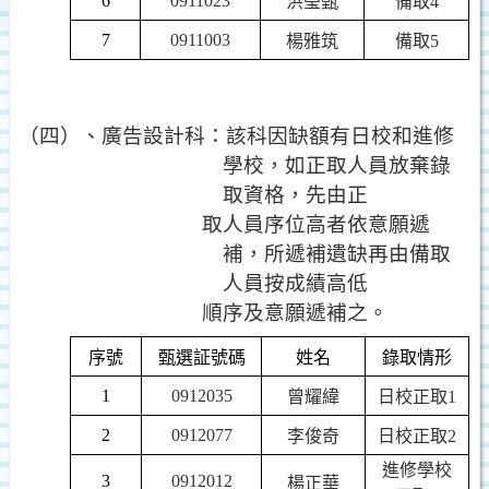
6
0911023
洪瑩甄
備取
4
7
0911003
楊雅筑
備取
5
（四）、廣告設計科：該科因缺額有日校和進修
學校，如正取人員放棄錄
取資格，先由正
取人員序位高者依意願遞
補，所遞補遺缺再由備取
人員按成績高低
順序及意願遞補之。
序號
甄選証號碼
姓名
錄取情形
1
0912035
曾耀緯
日校正取
1
2
0912077
李俊奇
日校正取
2
進修學校
3
0912012
楊正華