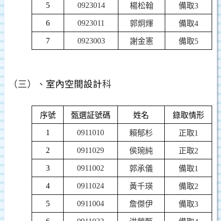
5
0923014
楊松翰
備取
3
6
0923011
郭炯煇
備取
4
7
0923003
謝金憲
備取
5
（三）、
室內空間設計
科
序號
甄選証號碼
姓名
錄取情形
1
0911010
賴郁杉
正取
1
2
0911029
侯琬純
正取
2
3
0911002
郭承儀
備取
1
4
0911024
黃千瑛
備取
2
5
0911004
詹傑伊
備取
3