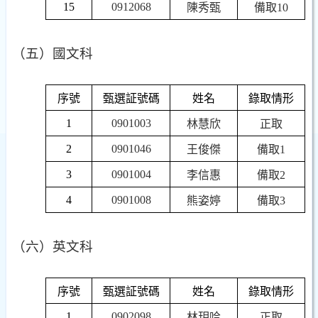
15
0912068
陳秀甄
備取
10
（五）國文科
序號
甄選証號碼
姓名
錄取情形
1
0901003
林慧欣
正取
2
0901046
王俊傑
備取
1
3
0901004
李信惠
備取
2
4
0901008
熊姿婷
備取
3
（六）英文科
序號
甄選証號碼
姓名
錄取情形
1
0902098
林玥吟
正取