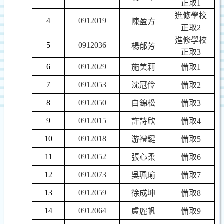
正取
1
進修學校
4
0912019
陳盈方
正取
2
進修學校
5
0912036
楊郁芳
正取
3
6
0912029
施美莉
備取
1
7
0912053
沈冠伶
備取
2
8
0912050
白錦松
備取
3
9
0912015
許詩欣
備取
4
10
0912018
游禮鍵
備取
5
11
0912052
張心柔
備取
6
12
0912073
吳珮瑜
備取
7
13
0912059
徐成坤
備取
8
14
0912064
盧麗帆
備取
9