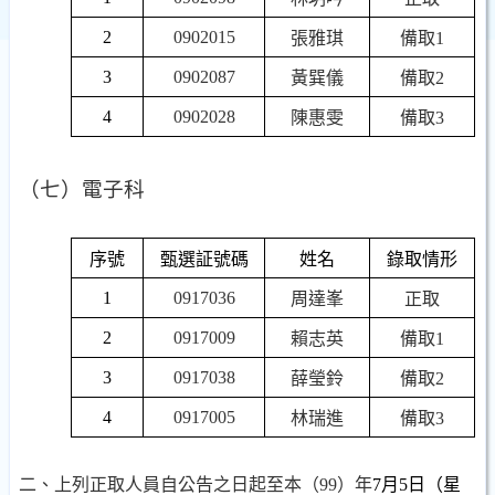
2
0902015
張雅琪
備取
1
3
0902087
黃巽儀
備取
2
4
0902028
陳惠雯
備取
3
（七）電子科
序號
甄選証號碼
姓名
錄取情形
1
0917036
周達峯
正取
2
0917009
賴志英
備取
1
3
0917038
薛瑩鈴
備取
2
4
0917005
林瑞進
備取
3
二、上列正取人員自公告之日起至本（
99
）年
7
月
5
日
（星