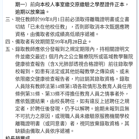
期一
）前
向本校人事室繳交原繳驗之學歷證件正本，
逾期以放棄論。
三、現任教師於
99
年
8
月
1
日前必須取得離職證明書或立書
切結「已未在他校任教」，否則即取消本次甄選應聘
資格，由備取者依成績高低順序遞補。
四、備取者有效期間至
99
年
8
月
28
日
止。
五、
錄
取教師應依分發報到之規定期限內，持相關證明文
件並繳交最近
1
個月內之公
立
醫
療
院所或區域教學醫院
健康檢查報告（含
X
光肺部透視合格證明）前往
錄
取學
校報到。如患有法定或其他妨礙教學之傳染病、或未
依限繳交健康檢查報告者，均註銷其
錄
取資格。
錄
取
人員除有教師法第
14
條第
1
項各款情形及教育人員任用
條
例
第
31
條、第
33
條
不
得擔任教育人員之情事者外，
應依甄選結果，由校長聘任，如有違反上述聘任之規
定者，於聘任後發現，仍予以解聘。逾期未報到且無
不
可抗
力
之原因，或現職人員未繳驗原服務機關學校
離
職證明書（或同意書）者，視同放棄
錄
取資格，其
缺額由備取人員依序遞補。
校長趙豐成