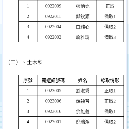
1
0922009
張炳堯
正取
2
0922011
鄭欽源
備取
1
3
0922004
白雅心
備取
2
4
0922002
詹雅琄
備取
3
（二）、
土木
科
序號
甄選証號碼
姓名
錄取情形
1
0923005
劉淑秀
正取
1
2
0923006
薛穎智
正取
2
3
0923016
余能義
備取
1
4
0923001
倪瑞鴻
備取
2