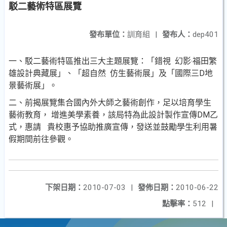
駁二藝術特區展覽
發布單位：
訓育組
|
發布人：
dep401
一、駁二藝術特區推出三大主題展覽：「錯視 幻影‧福田繁
雄設計典藏展」、「超自然 仿生藝術展」及「國際三D地
景藝術展」。
二、前揭展覽集合國內外大師之藝術創作，足以培育學生
藝術教育， 增進美學素養，該局特為此設計製作宣傳DM乙
式，惠請 貴校惠予協助推廣宣傳，發送並鼓勵學生利用暑
假期間前往參觀。
下架日期：
2010-07-03
|
發佈日期：
2010-06-22
點擊率：
512
|