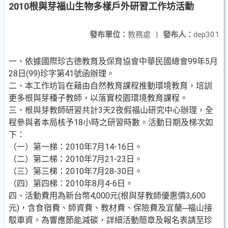
2010根與芽福山生物多樣戶外研習工作坊活動
發布單位：
教務處
|
發布人：
dep301
一、依據國際珍古德教育及保育協會中華民國總會99年5月
28日(99)珍字第41號函辦理。
二、本工作坊旨在藉由自然教育課程推動環境教育，培訓
更多根與芽種子教師，以落實校園環境教育課程。
三、根與芽教師研習共計3天2夜假福山研究中心辦理，全
程參與者本局核予18小時之研習時數。活動日期及梯次如
下：
（一）第一梯：2010年7月14-16日。
（二）第二梯：2010年7月21-23日。
（三）第三梯：2010年7月28-30日。
（四）第四梯：2010年8月4-6日。
四、活動費用為新台幣4,000元(根與芽教師優惠價3,600
元)，含食宿費、師資費、教材費、保險費及宜蘭─福山接
駁車資。為響應節能減碳，詳細活動簡章及報名表請至珍