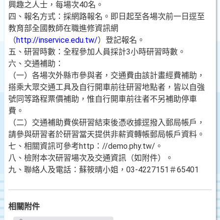
興趣之人士，每場次40名。
四、報名方式：採網路報名。即日起至各場次前一日逕至
教育部全國教師在職進修資訊網
（
http://inservice.edu.tw/
）登記報名。
五、研習時數：全程參加人員採計3小時研習時數。
六、交通補助：
（一）各場次外縣市參與者，交通費由該計畫經費補助，
搭乘大眾交通工具及自行開車前往研習地點者，皆以自強
號同等路程票價補助，惟自行開車前往者不另補助停車
費。
（二）交通補助費俟研習結束後憑收據逕撥入郵局帳戶，
請參與研習者於研習當天提供非薪資轉帳郵局帳戶資料。
七、相關資訊可參考http：//demo.phy.tw/。
八、檢附本次研習場次及交通資訊（如附件）。
九、聯絡人及電話：蘇筱晴小姐，03-4227151＃65401
相關附件