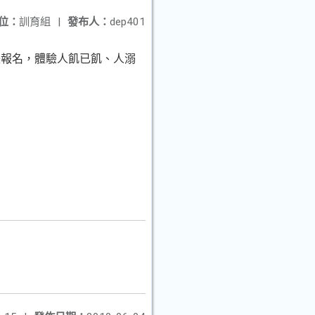
位：
訓育組
|
發布人：
dep401
躍報名，體驗人飢已飢、人溺