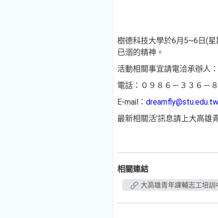
樹德科技大學於6月5~6日
已溺的精神。
活動相關事宜請電洽承辦人：王
電話：０９８６－３３６－
E-mail：
dreamfly@stu.edu.t
最新相關活'訊息請上大高雄青
相關連結
大高雄青年課輔志工培訓