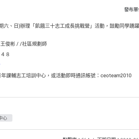
發布單
(星期六、日)辦理「飢餓三十志工成長挑戰營」活動，鼓勵同學踴
俊彬 / /社區規劃師
８４８
w
年課輔志工培訓中心，或活動即時通訊帳號：ceoteam2010
中心