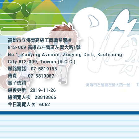
高雄市立海青高級工商職業學校
813-009 高雄市左營區左營大路1號
No.1, Zuoying Avenue, Zuoying Dist., Kaohsiung
City 813-009, Taiwan (R.O.C.)
聯絡電話
07-5819155
|
傳真
07-5810087
電子信箱
最後更新
2019-11-26
總瀏覽人次
28818866
今日瀏覽人次
6062