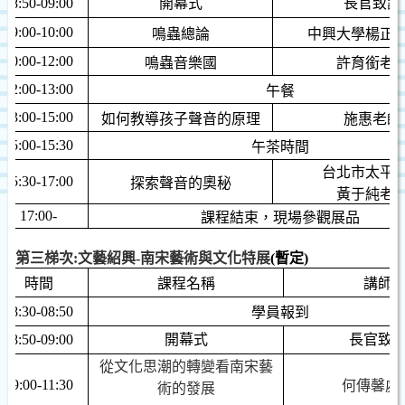
08:50-09:00
開幕式
長官致詞
09:00-10:00
鳴蟲總論
中興大學
楊正
10:00-12:00
鳴蟲音樂國
許育銜
老
12:00-13:00
午餐
13:00-15:00
如何教導孩子聲音的原理
施惠
老師
15:00-15:30
午茶時間
台北市太平
15:30-17:00
探索聲音的奧秘
黃于純
老
17:00-
課程結束，現場參觀展品
第三梯次
:
文藝紹興
-
南宋藝術與文化特展
(
暫定
)
時間
課程名稱
講師
08:30-08:50
學員報到
08:50-09:00
開幕式
長官致
從文化思潮的轉變看南宋藝
09:00-11:30
何傳馨處
術的發展