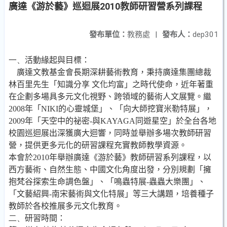
廣達《游於藝》巡迴展2010教師研習營系列課程
發布單位：
教務處
|
發布人：
dep301
一、
活動緣起與目標：
廣達文教基金會長期深耕藝術教育，秉持廣達集團總裁
林百里先生「知識分享 文化均富」之時代使命，近年著重
在企劃多場具多元文化視野、跨領域的藝術人文展覽。繼
2008
年「
NIKI
的心靈城堡」、「向大師挖寶米勒特展」，
2009
年「天空中的祕密
-
與
KAYAGA
同遊星空」於全台各地
校園巡迴展出深獲廣大迴響，同時並舉辦多場次教師研習
營，提供更多元化的研習課程充實教師教學資源。
本會於
2010
年舉辦廣達《游於藝》教師研習系列課程，以
西方藝術、自然生態、中國文化角度出發，分別規劃「擁
抱梵谷探索生命調色盤」、
「鳴蟲特展
-
蟲蟲大樂團」、
「文藝紹興
-
南宋藝術與文化特展」等三大講題，培養種子
教師於各校推展多元文化教育。
二、
研習時間：