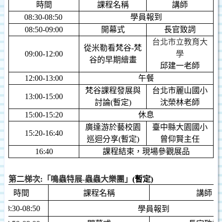
時間
課程名稱
講師
08:30-08:50
學員報到
08:50-09:00
開幕式
長官致詞
台北市立教育大
從米勒看梵谷
-
梵
09:00-12:00
學
谷的早期繪畫
邱建一
老師
12:00-13:00
午餐
梵谷課程發展與
台北市麗山國小
13:00-15:00
討論
(
暫定
)
沈榮林
老師
15:00-15:20
休息
廣達游於藝校園
臺中縣大園國小
15:20-16:40
巡迴分享
(
暫定
)
曾仰賢主任
16:40
課程結束，現場參觀展品
第二梯次
:
「
鳴蟲特展
-
蟲蟲大樂團」
(
暫定
)
時間
課程名稱
講師
08:30-08:50
學員報到