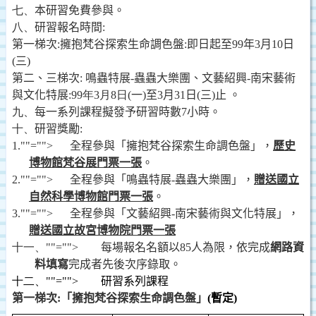
七、
本研習免費參與。
八、
研習報名時間
:
第一梯次
:
擁抱梵谷探索生命調色盤
:
即日起至
99
年
3
月
10
日
(
三
)
第二、
三
梯次
:
鳴蟲特展
-
蟲蟲大樂團、文藝紹興
-
南宋藝術
與文化特展
:
99
年3
月8
日
(
一
)
至
3
月
31
日
(
三
)
止 。
九、
每一系列課程擬發予研習時數
7
小時。
十、
研習獎勵
:
1.
""="">
全程參與「擁抱梵谷探索生命調色盤」，
歷史
博物館梵谷展門票一張
。
2.
""="">
全程參與「
鳴蟲特展
-
蟲蟲大樂團」，
贈送國立
自然科學博物館門票一張
。
3.
""="">
全程參與「文藝紹興
-
南宋藝術與文化特展」，
贈送國立故宮博物院門票一張
十一、
""="">
每場報名名額以
85
人為限，依完成
網路資
料填寫
完成者先後次序錄取。
十二、
""="">
研習系列課程
第一梯次
:
「擁抱梵谷探索生命調色盤」
(
暫定
)