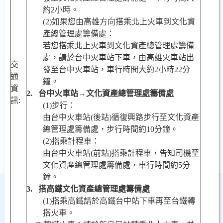
約
2
小時。
(2)
如果您由高雄方向搭乘北上火車到文化資
產總管理處籌備處：
若您搭乘北上火車到文化資產總管理處籌備
處，請於台中火車站下車，由高雄火車站出
交
發至台中火車站，車行時間大約
2
小時
22
分
通
鐘。
資
2.
台中火車站→文化資產總管理處籌備處
訊
:
(1)
步行：
由台中火車站
(
後站
)
循復興路步行至文化資產
總管理處籌備處，步行時間約
10
分鐘。
(2)
搭乘計程車：
由台中火車站
(
前站
)
搭乘計程車，告知司機至
文化資產總管理處籌備處，車行時間約
5
分
鐘。
3.
搭高鐵文化資產總管理處籌備處
(1)
搭乘高鐵請於高鐵台中站下車再至台鐵轉
搭火車。