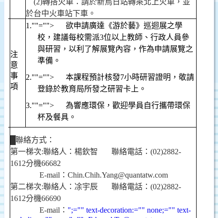
(2)
轉搭火車：請於新烏日站轉乘北上火車，並
於台中火車站下車。
1.
""="">
欲申請廣達《游於藝》巡迴展之學
校，建議每校需派
3
位以上教師、行政人員參
與研習，以利了解展覽內容，作為申請展覽之
注
準備。
意
.
事
2.
""="">
本課程預計核發
7
小時研習證明，敬請
項
登錄於教育局所發之研習卡上。
3.
""="">
為響應環保，歡迎學員自行攜帶環保
杯及餐具。
█
聯絡方式：
第一梯次
:
聯絡人：楊欽智
聯絡電話：
(02)2882-
1612
分機
66682
E-mail
：
Chin.Chih.Yang@quantatw.com
第二梯次
:
聯絡人：凃宇辰
聯絡電話：
(02)2882-
1612
分機
66690
E-mail
：
";="" text-decoration:="" none;="" text-
.