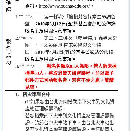
確
資訊，
http://www.quanta-edu.org/
。
認
1.
""="">
第一梯次
:
「擁抱梵谷探索生命調色
盤」
:
2010
年3
月12
日
(
五
)
於基金會網站公佈錄
取名單及相關注意事項。
2.
""="">
第二、三梯次
:
「
鳴蟲特展
-
蟲蟲大樂
報
團」、「文藝紹興
-
南宋藝術與文化特
名
展」
:
2010
年
4
月
2
日
(
五
)
於基金會網站公佈錄
成
取名單及相關注意事項。
功
3.
""="">
報名名額以
85
人為限，若人數未達
標準
60
人，將取消當天研習課程，並以電子
郵件方式回函報名者，若有不便之處，敬請
見諒。
1.
搭火車到台中
(1)
如果您由台北方向搭乘南下火車到文化資
產總管理處籌備處：
若您搭乘南下火車到文化資產總管理處籌備
處，請於台中火車站下車，由台北火車站出
發至文化資產總管理處籌備處，車行時間大