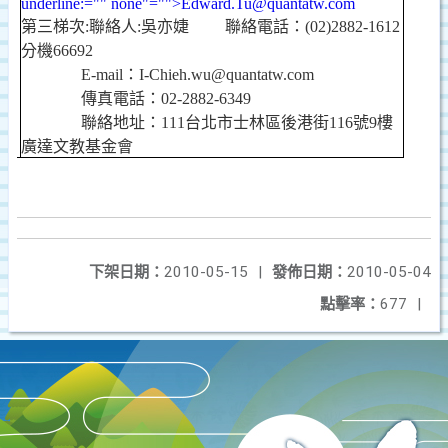
underline:="" none"="">Edward.Tu@quantatw.com
第三梯次
:
聯絡人
:
吳亦婕
聯絡電話：
(02)2882-1612
分機
66692
E-mail
：
I-Chieh.wu@quantatw.com
傳真電話：
02-2882-6349
聯絡地址：
111
台北市士林區後港街
116
號
9
樓
廣達文教基金會
下架日期：
2010-05-15
|
發佈日期：
2010-05-04
點擊率：
677
|