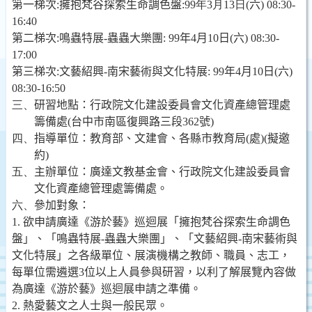
第一梯次
:
擁抱梵谷探索生命調色盤
:
99
年3
月13
日
(
六
) 08:30-
16:40
第二梯次
:
鳴蟲特展
-
蟲蟲大樂團
:
99
年
4
月
10
日
(
六
) 08:30-
17:00
第三梯次
:
文藝紹興
-
南宋藝術與文化特展
: 99
年
4
月
10
日
(
六
)
08:30-16:50
三、
研習地點：
行政院文化建設委員會文化資產總管理處
籌備處
(
台中市南區復興路三段
362
號
)
四、
指導單位：教育部、文建會、各縣市教育局
(
處
)(
擬邀
約
)
五、
主辦單位：廣達文教基金會、
行政院文化建設委員會
文化資產總管理處籌備處
。
六、
參加對象：
1.
欲申請廣達《游於藝》巡迴展「擁抱梵谷探索生命調色
盤」、「鳴蟲特展
-
蟲蟲大樂團」、「文藝紹興
-
南宋藝術與
文化特展」之各級單位、展演機構之教師、職員、志工，
每單位需遴選
3
位以上人員參與研習，以利了解展覽內容做
為廣達《游於藝》巡迴展申請之準備。
2.
熱愛藝文之人士與一般民眾。