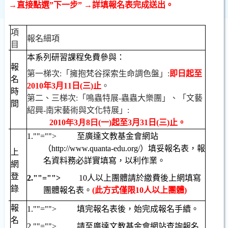
→
直接點選
”
下一步
”
→
詳填報名表完成送出。
順
項
報名細項
序
目
本系列研習課程免費參與：
報
第一梯次
:
「擁抱梵谷探索生命調色盤」
:
即日起至
名
2010
年
3
月
11
日
(
三
)
止
。
時
第二、三梯次
:
「
鳴蟲特展
-
蟲蟲大樂團」、「文藝
間
紹興
-
南宋藝術與文化特展」
:
2010
年
3
月8
日
(
一
)
起至
3
月
31
日
(
三
)
止。
1.
""="">
至廣達文教基金會網站
（
http://www.quanta-edu.org/
）填妥報名表，報
上
名資料務必詳實填寫，以利作業
。
網
登
2.
""="">
10
人以上團體請於繳費後上網填寫
錄
團體報名表。
(
此方式僅限
10
人以上團體
)
報
1.
""="">
填完報名表後，始完成報名手續。
名
2.
""="">
請至廣達文教基金會網站查詢報名