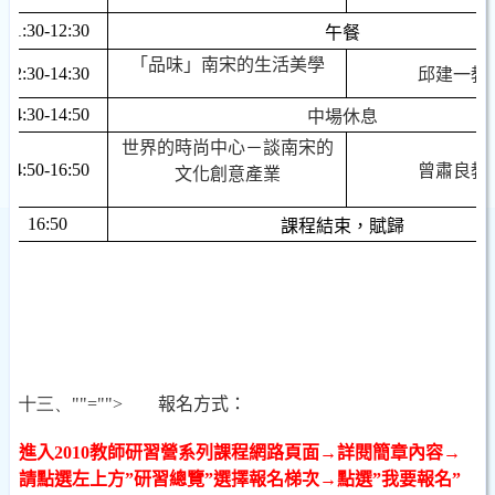
11:30-12:30
午餐
「品味」南宋的生活美學
12:30-14:30
邱建一
教
14:30-14:50
中場休息
世界的時尚中心－談南宋的
14:50-16:50
曾肅良
教
文化創意產業
16:50
課程結束，賦歸
十三、
""="">
報名方式：
進入
2010
教師研習營系列課程網路頁面
→
詳閱簡章內容
→
請點選左上方
”
研習總覽
”
選擇報名梯次
→
點選
”
我要報名
”