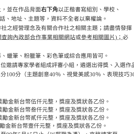
上，並在作品背面
右下角
以正楷書寫組別、
學校
、
話、地址、主題等，
資料不全者以棄權論
。
作社之經營理念及有關合作社之相關主題；請盡情發揮
網查詢內政部合作事業相關網站
或
參考相關圖片
)
；
必
彩、蠟筆、粉臘筆、彩色筆或綜合應用皆可。
單位邀請專家學者組成評審小組，遴選出得獎、入選作
總分
100
分（主題創意
4
0
％、視覺美感
3
0
％、表現技巧
3
獎勵金新台幣伍仟元整，獎座及獎狀各乙份。
獎勵金新台幣叁仟元整，獎座及獎狀各乙份。
獎勵金新台幣貳仟元整，獎座及獎狀各乙份。
勵金新台幣壹仟元整，獎座及獎狀各乙份。