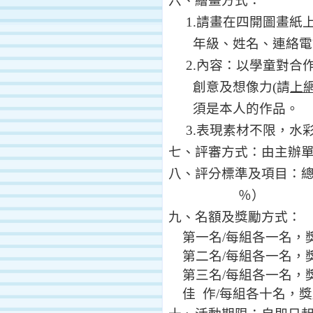
六、繪畫方式：
1.
請畫在四開圖畫紙
年級、姓名、連絡電
2.
內容：以學童對合
創意及想像力
(
請
上
須是本人的作品。
3.
表現素材不限，水
七、
評審方式：由主辦
八、評分標準及項目：
％）
九、名額及獎勵方式：
第一名
/
每組各一名，
第二名
/
每組各一名，
第三名
/
每組各一名，
佳
作
/
每組各十名，獎