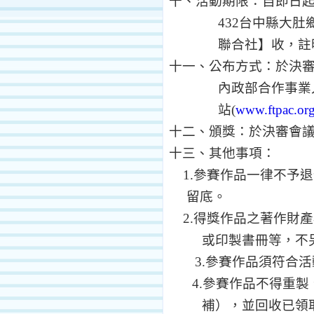
十、活動期限：
自即日
432
台中縣大肚
聯合社】收，註
十一、公布方式：於決
內政部合作事業
站
(
www.ftpac.or
十二、頒獎：於決審會
十三、其他事項：
1.
參賽作品一律不予退
留底。
2.
得獎作品之著作財產
或印製書冊等，不
3
.
參賽作品須符合活
4.
參賽作品不得重製
補），並回收已領