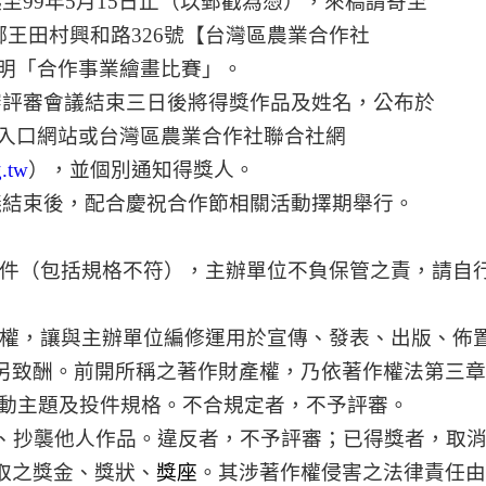
起至
99
年
5
月
1
5
日
止（以郵戳為憑），來稿請寄至
鄉王田村興和路
326
號【台灣區農業合作社
明「合作事業繪畫比賽」。
審評審會議結束三日後將得獎作品及姓名，公布於
入口網站或台灣區農業合作社聯合社網
g.tw
），並個別通知得獎人。
議結束後，配合慶祝合作節相關活動擇期舉行。
件（包括規格不符），主辦單位不負保管之責，請自
權，讓與主辦單位編修運用於宣傳、發表、出版、佈
另致酬。前開所稱之著作財產權，乃依著作權法第三章
動主題及投件規格。不合規定者，不予評審。
、抄襲他人作品。違反者，不予評審；已得獎者
，取
取之獎金、獎狀、
獎座
。其涉著作權侵害之法律責任由