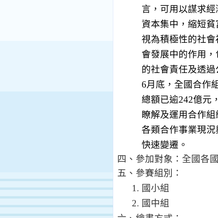
言，可用以謀求經
資本集中，縮短貧
視為積極性的社會
會發展中的作用，
的社會責任及透過
6
月
底，全國合作
總額已逾
242
億元
瞭解及運用合作組
各類合作事業現況
快速變遷。
四、
參加對象：全國各
五、參賽組別：
1.
國小組
2.
國中組