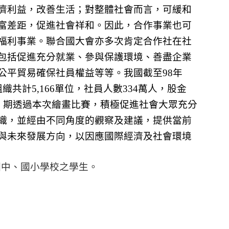
濟利益，改善生活；對整體社會而言，可緩和
富差距，促進社會祥和。因此，合作事業也可
福利事業。聯合國大會亦多次肯定合作社在社
包括促進充分就業、參與保護環境、善盡企業
公平貿易確保社員權益等等。我國截至
98
年
組織共計
5,166
單位，社員人數
334
萬人，股金
，期透過本次繪畫比賽，積極促進社會大眾充分
織，並經由不同角度的觀察及建議，提供當前
與未來發展方向，以因應國際經濟及社會環境
國中、國小學校之學生。