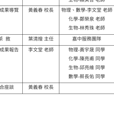
成果導覽
黃義春 校長
物理、數學
-
李文堂 老師
化學
-
鄭榮泉 老師
生物
-
林秀珠 老師
茶
敘
葉清煌 主任
嘉中服務團隊
成果報告
李文堂 老師
物理
-
黃宇晟 同學
化學
-
陳亮甫 同學
生物
-
邱亮維 同學
數學
-
蔡長佑 同學
合座談
黃義春 校長