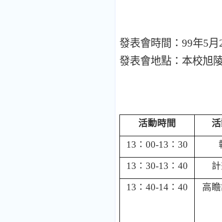
發表會時間：
99
年
5
月
發表會地點：本校旭
活動時間
活
13
：
00-13
：
30
13
：
30-13
：
40
計
13
：
40-14
：
40
高瞻