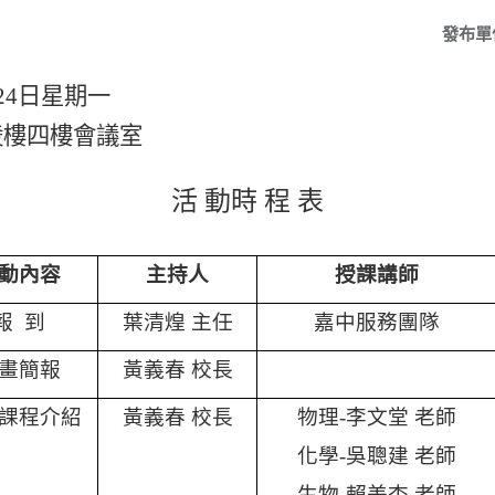
發布單
24
日星期一
陵樓四樓會議室
活 動時 程 表
動內容
主持人
授課講師
報
到
葉清煌 主任
嘉中服務團隊
畫簡報
黃義春 校長
課程介紹
黃義春 校長
物理
-
李文堂 老師
化學
-
吳聰建 老師
生物
-
賴美杏 老師