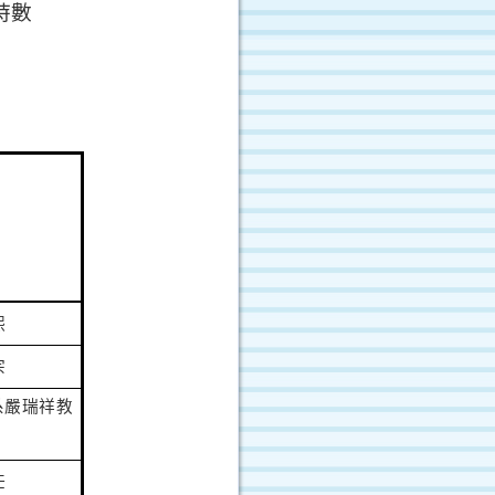
時數
熙
宗
系
嚴瑞祥
教
任