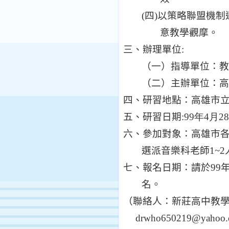
(
四
)
以策略聯盟機制
意教學觀摩。
三、辦理單位
:
（一）指導單位：教
（二）主辦單位：高
四、研習地點：高雄市
五、研習日期
:
99
年4
月28
六、參加對象：高雄市
選派音
樂科
老師
1~2
七、報名日期：請於
99
名。
（聯絡人：新莊高中教
drwho650219@yahoo.