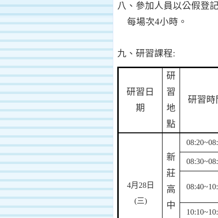
八、參加人員以公假登
每場次
4
小時。
九、研習課程
:
研
研習日
習
研習時
期
地
點
08:20~08
新
08:30~08
莊
4
月
28
日
08:40~10
高
(
三
)
中
10:10~10