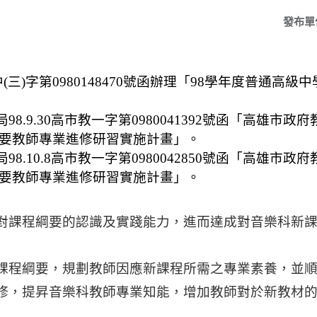
發布單
中
(
三
)
字第
0980148470
號函辦理「
98
學年度普通高級中
局
98.9.30
高市教一字第
0980041392
號函「高雄市政府
要教師專業進修研習實施計畫」。
局
98.10.8
高市教一字第
0980042850
號函「高雄市政府
要教師專業進修研習實施計畫」。
對課程綱要的認識及實踐能力，進而達成對音樂科新
課程綱要，規劃教師因應新課程所需之專業素養，並
修，提昇音樂科教師專業知能，增加教師對於新教材