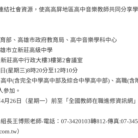
連結社會資源，使高高屏地區高中音樂教師共同分享
育部、高雄市政府教育局、高中音樂學科中心
雄市立新莊高級中學
立新莊高中行政大樓
3
樓第
2
會議室
日
(
星期三
)8
時
20
分至
12
時
10
分
各高中
(
含完全中學高中部及綜合中學高中部
)
、高職
(
含
人參加。
年
4
月
26
日
（星期一）前至「全國教師在職進修資訊網
學組長
王博熙
老師
-
電話：
07-3420103
轉
812-
傳真
:07-34
com.tw
）