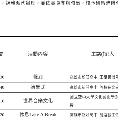
記，課務派代辦理，並依實際參與時數，核予研習進修
間
活動內容
主講
(
持
)
人
報到
:30
高雄市新莊高中
王組長博
始業式
:40
高雄市新莊高中
許校長文
國立空中大學文化藝術學
世界音樂文化
:10
授
休息
Take A Break
:20
高雄市新莊高中
鮑遠毅主