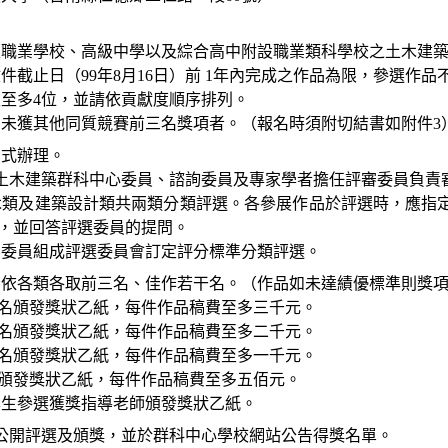
級職業學校、高級中學以及綜合高中附設職業類科學校之土木建
收件截止日（
99
年
8
月
16
日
）前
1
年內完成之作品為限，參選作品
生至多
4
位，並請依貢獻度順序排列。
，未獲其他同質競賽前三名獎項者。（報名時須附切結書如附件
3
方式辦理。
土木建築群科中心委員、諮詢委員及專家學者擔任評審委員負責
木類及建築設計類共兩類分類評選。各參展作品於評選時，應指
，並回答評選委員的提問。
審委員組成評選委員會訂定評分標準分類評選。
，依各類各取前三名、佳作若干名。（作品如未達績優標準則獎
名頒發獎狀乙紙，每件作品稿費至多三千元。
名頒發獎狀乙紙，每件作品稿費至多二千元。
名頒發獎狀乙紙，每件作品稿費至多一千元。
頒發獎狀乙紙，每件作品稿費至多五佰元。
學生參選獲獎指導老師頒發獎狀乙紙。
公開評選及頒獎，並於群科中心學校網站公告得獎名單。