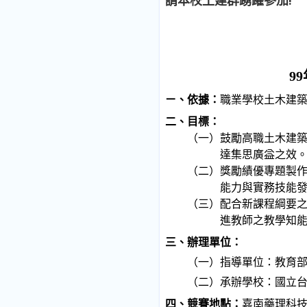
請本校土建群踴躍參加!
99
ㄧ、依據：
職業學校土木建
二、目標：
（一）鼓勵高職土木建
達集思廣益之效
（二）獎勵績優專題製
能力與實務技能
（三）配合新課程綱要
進教師之教學知
三、辦理單位：
（一）指導單位：教育
（二）承辦學校：國立
四、競賽地點：
嘉南藥理科