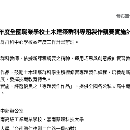
發布單
年度全國職業學校土木建築群科專題製作競賽實施
築群群科中心學校
99
年度工作計畫辦理。
築群科教師，依據新課程綱要之精神，運用巧思與創意
設計實習
。
作作品，鼓勵土木建築群科學生積極修習專題製作課程，
培養創
發展，發揮技職教育特色。
之實施，評選優良之「專題製作作品」，提供全國各公私立
高中
能。
部中部辦公室
台南高級工業職業學校、嘉南藥理科技大學
技大學（台南縣仁德鄉二仁路一段
60
號）