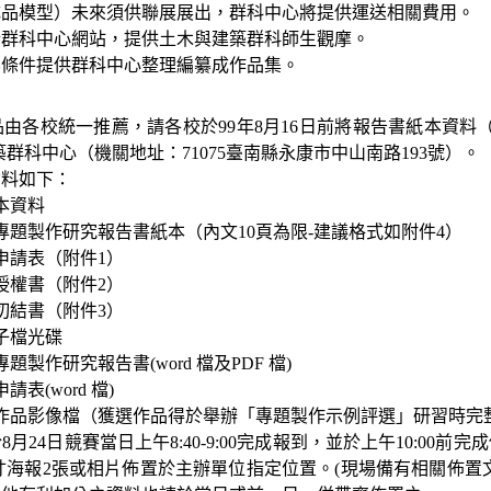
成品模型）未來須供聯展展出，群科中心將提供運送相關費用。
於群科中心網站，提供土木與建築群科師生觀摩。
無條件提供群科中心整理編纂成作品集。
品由各校統一推薦，請各校於
99
年
8
月
16
日前將報告書紙本資料
築群科中心（機關地址：
71075
臺南縣永康市中山南路
193
號）。
資料如下：
本資料
專題製作研究報告書紙本（內文
10
頁為限
-
建議格式如附件
4
）
申請表（附件
1
）
授權書（附件
2
）
切結書（附件
3
）
子檔光碟
專題製作研究報告書
(word
檔及
PDF
檔
)
申請表
(word
檔
)
作品影像檔（獲選作品得於舉辦「專題製作示例評選」研習時完
於
8
月
24
日
競賽當日上午
8:40-9:00
完成報到，並於上午
10:00
前完成
寸海報
2
張或相片佈置於主辦單位指定位置。
(
現場備有相關佈置