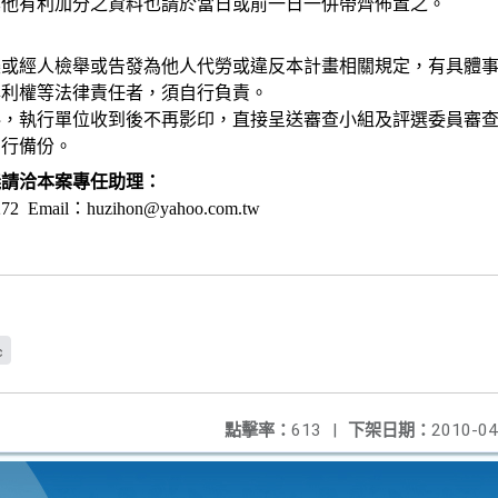
其他有利加分之資料也請於當日或前一日一併帶齊佈置之。
襲或經人檢舉或告發為他人代勞或違反本計畫相關規定，有具體
專利權等法律責任者，須自行負責。
料，執行單位收到後不再影印，直接呈送審查小組及評選委員審
自行備份。
義請洽本案專任助理：
272
E
mail
：
huzihon@yahoo.com.tw
c
點擊率：
613
|
下架日期：
2010-04