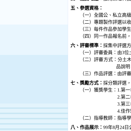
五、參選資格：
（一）全國公、私立高
（二）專題製作評選以
（三）每件作品參加學
（四）同一作品報名前
六、評審標準：
採集中評選
（一）評審委員：由
3
位
（二）評審方式：分土
品說明
（三）作品評選：由評
七、獎勵方式：
採分類評選
（一）獲獎學生：
1.
第一
2.
第二
3.
第三
4.
佳作
（二）指導教師：指導
八、作品展示：
99
年
8
月
24
日