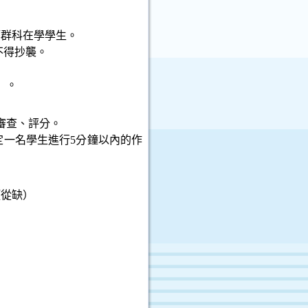
築群科在學學生。
不得抄襲。
）。
審查、評分。
定一名學生進行
5
分鐘以內的作
項從缺）