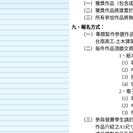
（一）獲獎作品（包含
（二）獲獎作品將建置
（三）所有參加作品將
九、報名方式：
（一）專題製作參選作
台南高工
-
土木建
（二）每件作品須繳交
1
、紙
（
1
）
（
2
）
（
3
）
（
4
）
2
、電
（
1
）
（
2
）
（
3
）
（三）參與競賽學生請
作品介紹之
A1
尺