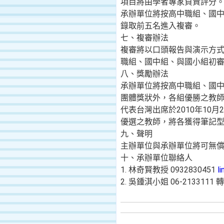
項目將由學者專家負責評分
承辦單位將按高中職組、國中
錄取前五名進入複審。
七、複審辦法
複審將以口頭報告與演示方
職組、國中組、與國小組初
八、獎勵辦法
承辦單位將按高中職組、國
團體獎狀外，各組優勝之教
代表台灣出席於2010年10月26日
優選之教師，將各獲得筆記
九、聲明
主辦單位與承辦單位將可無
十、承辦單位聯絡人
1. 林奇賢教授 0932830451
l
2. 吳鍾淇小姐 06-2133111 轉