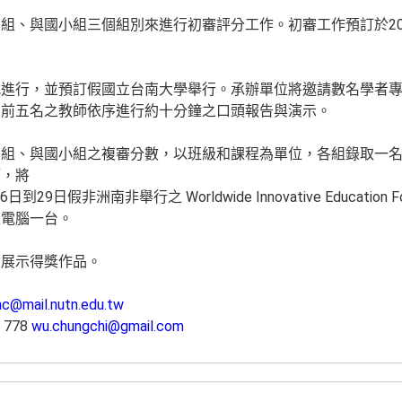
。
組、與國小組三個組別來進行初審評分工作。初審工作預訂於201
式進行，並預訂假國立台南大學舉行。承辦單位將邀請數名學者
審前五名之教師依序進行約十分鐘之口頭報告與演示。
中組、與國小組之複審分數，以班級和課程為單位，各組錄取一
師，將
到29日假非洲南非舉行之 Worldwide Innovative Educati
型電腦一台。
償展示得獎作品。
inc@mail.nutn.edu.tw
 778
wu.chungchi@gmail.com