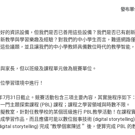
發布單
最好的資訊設備，但我們是否已善用這些設備？我們是否已有創
的新教學與學習樂趣及經驗？對我們的中小學生而言，難道網路
這些議題，並且讓我們的中小學教師具備數位時代的教學智能，進
生與家長，但以班級及課程單元做為競賽單位。
數位學習環境中進行！
0年7月31日截止。競賽活動包含三項主要內容，其實施程序如下
計一門主題探索課程 (PBL) 課程；課程之學習領域與時數不限。
的虛擬教室，針對任教學校的某個班級進行 PBL教學活動！在課
品，而且應儘可能以數位敍事技術 (digital storytellin
ital storytelling) 完成 “教學個案陳述＂ 後，便算完成 PBL