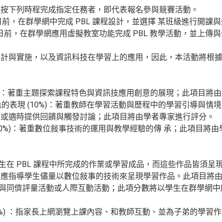
並按下列時程完成指定任務者，即代表報名參與競賽活動。
月30日前，在群學網中完成 PBL 課程設計，並選擇 某班級進行開
月31 日前，在群學網應用虛擬教室功能完成 PBL 教學活動，並上
計與實施，以及資訊科技在學習上的應用，因此，本活動將根據下
 (20%)：著重主題探索課程特色與資訊技應用創意的展現；此項目
ator)角色的表現 (10%)：著重教師在學習活動與歷程中的學習引
，或適時提供回饋與觸發討論；此項目將由學者專家進行評分。
質 (20%)：著重數位敍事技術的運用與教學經驗的傳 承；此項目
)：指學生在 PBL 課程中所完成的作業或學習成品，而這些作品皆須
師應指導學生儘量以數位敍事的技術來呈現學習作品。此項目將
指學生參與同儕評量活動或人際互動活動；此項分數將以學生在群學
(10%) ：指家長上網瀏覽上課內容、和教師互動、並為子弟的學