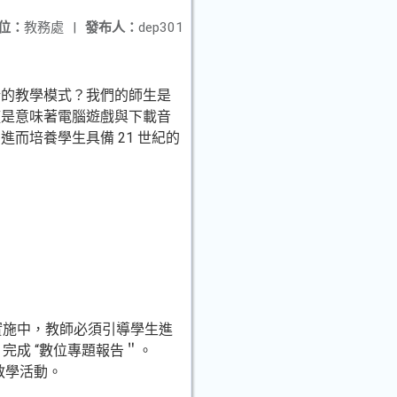
位：
教務處
|
發布人：
dep301
新的教學模式？我們的師生是
僅是意味著電腦遊戲與下載音
而培養學生具備 21 世紀的
：
程實施中，教師必須引導學生進
g) 完成 “數位專題報告＂。
 的教學活動。