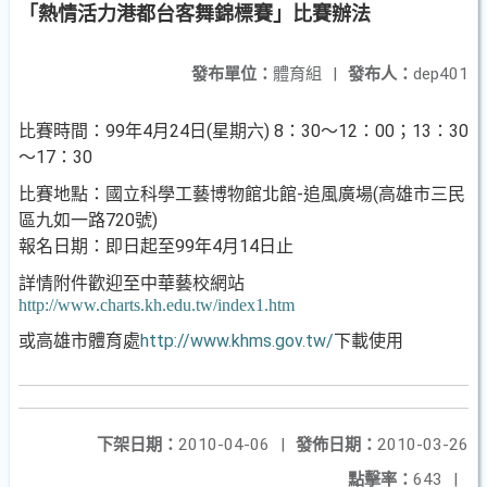
「熱情活力港都台客舞錦標賽」比賽辦法
發布單位：
體育組
|
發布人：
dep401
比賽時間：
99
年
4
月
24
日
(
星期六
) 8
：
30
～
12
：
00
；
13
：
30
～
17
：
30
比賽地點：國立科學工藝博物館北館
-
追風廣場
(
高雄市三民
區九如一路
720
號
)
99
4
14
報名日期：即日起至
年
月
日
止
詳情附件歡迎至中華藝校網站
http://www.charts.kh.edu.tw/index1.htm
或高雄市體育處
http://www.khms.gov.tw/
下載使用
下架日期：
2010-04-06
|
發佈日期：
2010-03-26
點擊率：
643
|