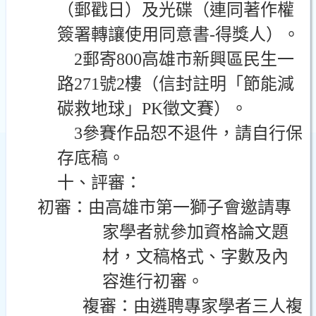
（郵戳日）及光碟（連同著作權
簽署轉讓使用同意書
-
得獎人）。
2
郵寄
800
高雄市新興區民生一
路
271
號
2
樓（信封註明「節能減
碳救地球」
PK
徵文賽）。
3
參賽作品恕不退件，請自行保
存底稿。
十、評審：
初審：由高雄市第一獅子會邀請專
家學者就參加資格論文題
材，文稿格式、字數及內
容進行初審。
複審：由遴聘專家學者三人複