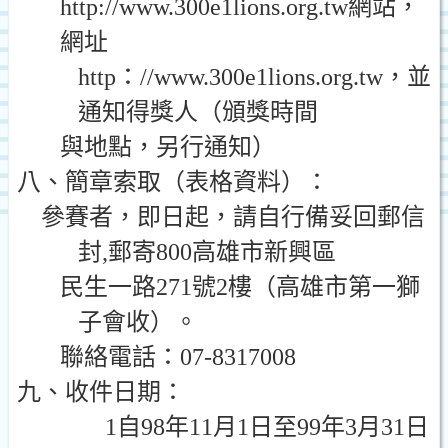
http://www.300e1lions.org.t
w
網站，
網址
http
：
//www.300e
1l
ions.org.tw
，並
通知得獎人（頒獎時間
與地點，另行通知）
八、簡章索取（表格資料）：
參賽者，即日起，請自行備妥回郵信
封
,
郵寄
800
高雄市新興區
民生一路
271
號
2
樓（高雄市第一獅
子會收）。
聯絡電話：
07-8317008
九、收件日期：
1
自
98
年
11
月
1
日
至
99
年
3
月
31
日