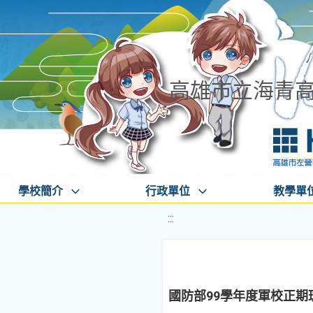
高雄市立海青
學校簡介
行政單位
教學單
:::
國防部99學年度軍校正