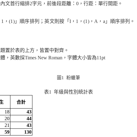
，內文首行縮排
2
字元，前後段距離：
0
，行距：單行間距。
，
1
，
(
1
)
」順序排列；英文則按「
Ι
，
1
，
(
1
)
，
A
，
a
」順序排列。
標題置於表的上方，皆置中對齊。
明體，英數採
Times New Roman
，字體大小皆為
11pt
圖
1
粉蠟筆
表
1
年級與性別統計表
生
合計
18
43
20
44
21
43
59
130