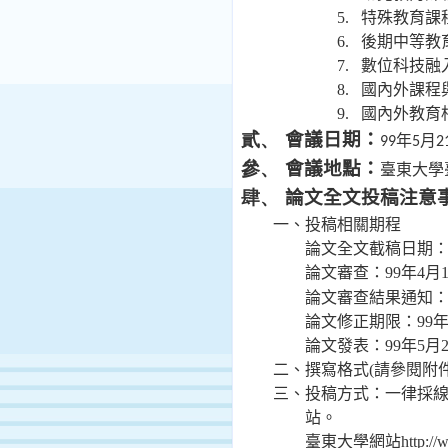
5.
特殊教育課
6.
後期中等教
7.
數位科技融
8.
國內外課程
9.
國內外教育
會議日期：
貳、
年
月
99
5
2
會議地點：
參、
臺東大學
論文全文投稿注意
肆、
一、投稿相關期程
論文全文截稿日期
論文審查：
99
年
4
月
論文審查結果通知
論文修正期限：
99
論文發表：
99
年
5
月
二、撰寫格式
(
請參閱附
三、投稿方式：一律採
站。
臺東大學網站
http://