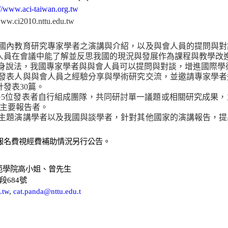
://www.aci-taiwan.org.tw
www.ci2010.nttu.edu.tw
國內教育研究專家學者之演講與介紹，以及與會人員的提問與對
人員在會議中能了解並反思我國的現況與發展作為課程與教學改
身說法，我國專家學者與與會人員可以提問與對談，增進國際學
發表人與與會人員之經驗分享與學術研究交流，並邀請專家學者
計發表
30
篇。
∼
5
位發表者自行組成團隊，共同研討單一議題或相關研究成果，
主要報告者。
主題演講學者以及我國與談學者，針對其他國家的演講報告，提
報名費視經費補助情況另行公告。
範學院
高
小姐、
曾
先生
段
684
號
.tw
,
cat.panda@nttu.edu.t