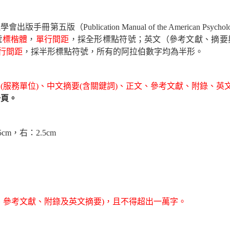
理學會出版手冊第五版（
Publication Manual of the American Psycholo
號
標楷體
，
單行間距
，採全形標點符號；英文（參考文獻、摘要
行間距
，採半形標點符號，所有的阿拉伯數字均為半形。
名
(
服務單位
)
、中文摘要
(
含關鍵詞
)
、正文、參考文獻、附錄、英
一頁。
5c
m
，右：
2.5c
m
、參考文獻、附錄及英文摘要
)
，且不得超出一萬字。