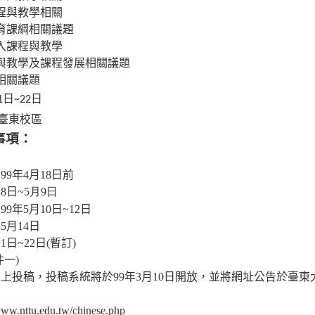
程與教學相關
育課綱相關議題
入課程與教學
與教學及課程發展相關議題
相關議題
日
日
1
~22
臺東校區
事項：
：
99
年
4
月
18
日前
18
日
~
5
月
9
日
：
99
年
5
月
10
日
~12
日
年
5
月
14
日
21
日
~22
日
(
暫訂
)
件一
)
線上投稿，投稿系統將於
99
年
3
月
10
日開放，並將網址公告於臺東
www.nttu.edu.tw/chinese.php