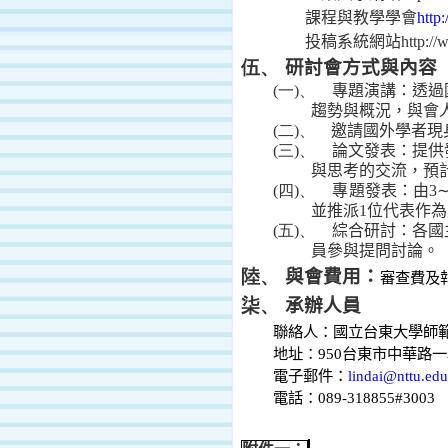
課程與教學學會
http
投稿系統網站
http://
研討會方式與內容
伍、
(一)、
專題演講：透過
趨勢與概況，與會
(二)、
邀請國外學者現
(三)、
論文發表：提供
與思考的交流，預
(四)、
專題發表：
由
3
並推派
1
位代表作為
(五)、
綜合研討：各國
員參與提問討論。
與會費用：
陸、
審查費及
承辦人員
柒、
聯絡人：國立台東大學師
地址：
950
台東市中華路一
電子郵件：
lindai@nttu.edu
電話：
089-318855#3003