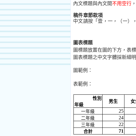
內文標題與內文間
不用空行
稿件章節款項
中文請按「壹，一，（一）
圖表標題
圖標題放置在圖的下方，表
圖表標題之中文字體採新細
圖範例：
表範例：
性別
男生
女
年級
25
一年級
24
二年級
22
三年級
71
合計