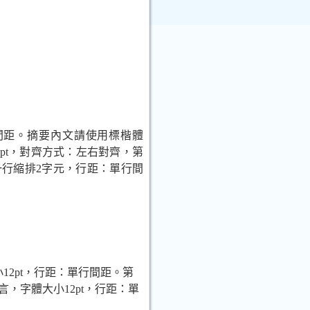
間距。摘要內文請使用標楷體
pt
，對齊方式：左右對齊，第
一行縮排
2
字元，行距：單行間
。
小
12pt
，行距：單行間距。第
言，字體大小
12pt
，行距：單