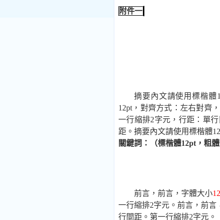
附件一
摘要內文請使用標楷體
12pt
，對齊方式：左右對齊
一行縮排
2
字元，行距：單行
距。摘要內文請使用標楷體
12
關鍵詞：（標楷體
12pt
，粗體
前言，前言，字體大小
12
一行縮排
2
字元。前言，前言
行間距。第一行縮排
2
字元。