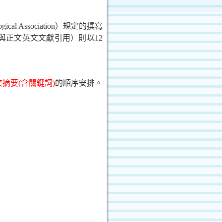
gical Association
）規定的撰寫
與正文英文文獻引用）則以
12
文摘要
(
含關鍵詞
)
的順序安排。