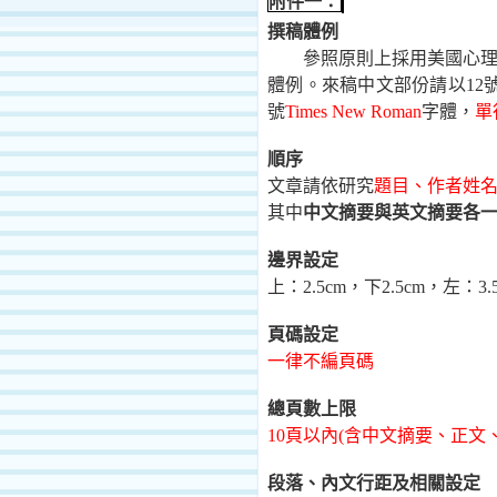
附件一：
撰稿體例
參照原則上採用美國心
體例。來稿中文部份請以
12
號
Times New Roman
字體，
單
順序
文章請依研究
題目、作者姓
其中
中文摘要與英文摘要各
邊界設定
上：
2.5c
m
，下
2.5c
m
，左：
3.
頁碼設定
一律不編頁碼
總頁數上限
10
頁以內
(
含中文摘要、正文
段落、內文行距及相關設定