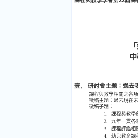
課程與教學學會第22屆課
「
中
研討會主題：過去
壹、
課程與教學相關之各
徵稿主題：過去現在
徵稿子題：
1.
課程與教學
2.
九年一貫各
3.
課程評鑑相
4.
幼兒教育課