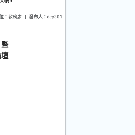
稿!!
位：
教務處
|
發布人：
dep301
」暨
論壇