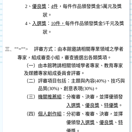
2
、
優良獎
：
4
件
，每件作品頒發獎金
5
萬元及獎
狀。
4
、
入選獎
：
10
件，
每件作品頒發獎金
5
千元及獎
狀。
三、
""="">
評審方式：由本館邀請相關專業領域之學者
專家，組成審查小組，審查遴選出各類獎項。
（一）由本館聘請相關領域學者專家、教育專家
及媒體專家組成委員會評審。
（二）評審項目包括：主題與內容
(40%)
、技巧與
品質
(30%)
、創意表現
(30%)
。
（三）
機關推薦組
：分複審、決審，並擇優頒發
入選獎
、
優良獎
、
特優獎
。
（四）
個人創作組
：分初審、複審、決審，並擇
優頒發
入選獎
、
優良獎
、
特
優獎
。