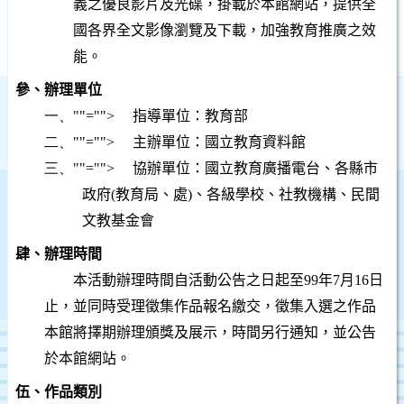
義之優良影片及光碟，掛載於本館網站，提供全
國各界全文影像瀏覽及下載，加強教育推廣之效
能。
參、辦理單位
一、
""="">
指導單位：教育部
二、
""="">
主辦單位：國立教育資料館
三、
""="">
協辦單位：國立教育廣播電台、各縣市
政府
(
教育局、處
)
、各級學校、社教機構、民間
文教基金會
肆、辦理時間
本活動辦理時間自活動公告之日起至
99
年
7
月
16
日
止，並同時受理徵集作品報名繳交，徵集入選之作品
本館將擇期辦理頒獎及展示，
時間另行通知，並公告
於本館網站。
伍、作品類別