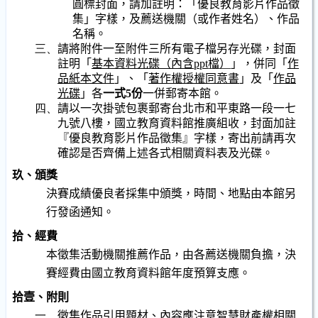
圓標封面，請加註明：「優良教育影片作品徵
集」字樣，及薦送機關（或作者姓名）、作品
名稱。
三、
請將附件一至附件三所有電子檔另存光碟，封面
註明「
基本資料光碟（內含
ppt
檔）
」，併同「
作
品紙本文件
」、「
著作權授權同意書
」及「
作品
光碟
」各
一式
5
份
一併郵寄本館。
四、
請以一次掛號包裹郵寄台北市和平東路一段一七
九號八樓，國立教育資料館推廣組收，封面加註
『
優良教育影片作品徵集
』字樣，寄出前請再次
確認是否齊備上述各式相關資料表及光碟。
玖、頒獎
決賽成績優良者採
集中頒獎，時間、地點由本館另
行發函通知。
拾、經費
本徵集活動機關推薦作品，由各薦送機關負擔，決
賽經費由國立教育資料館年度預算支應。
拾壹、附則
一、
徵集作品引用題材、內容應注意智慧財產權相關