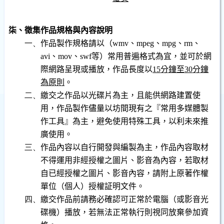
柒、徵集作品規格與內容說明
一、
作品
製作規格請以（
wmv
、
mpeg
、
mpg
、
rm
、
avi
、
mov
、
swf
等）常用普遍格式為宜，
並可於網
際網路呈現或播放，作品長度以
15
分鐘至
30
分鐘
為原則
。
二、
繳交之作品以光碟片為主，且能供網路建置使
用，
作品製作儘量以坊間現有之『常用多媒體製
作工具』為主，避免使用特殊工具，以利未來推
廣使用
。
三、
作品
內容
以自行開發與編製為主，作品內容取材
不得運用非經授權之圖片、影音為內容，若取材
自已經授權之圖片、影音內容，請附上原著作權
單位（個人）授權証明文件。
四、
繳交作品前請務必確認可正常於電腦（或影音光
碟機）播放，若無法正常執行則視同放棄參加資