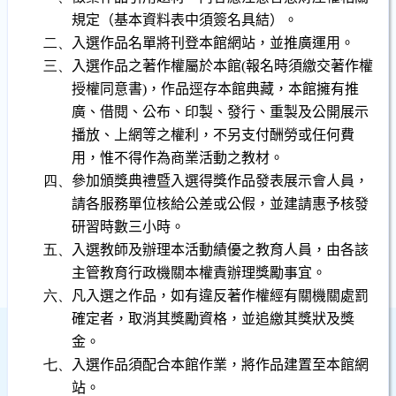
規定（基本資料表中須簽名具結）。
二、
入選作品名單將刊登本館網站，並推廣運用。
三、
入選
作品之著作權屬於本館
(
報名時須繳交著作權
授權同意書
)
，作品逕存本館典藏，本館擁有推
廣、借閱、公布、印製、發行、重製及公開展示
播放、上網等之權利
，不另支付酬勞或任何費
用，惟不得作為商業活動之教材。
四、
參加頒獎典禮暨入選得獎作品發表展示會人員，
請各服務單位核給公差或公假，並建請惠予核發
研習時數三小時。
五、
入選教師及辦理本活動績優之教育人員，由各該
主管教育行政機關本權責辦理獎勵事宜。
六、
凡入選之作品，如有違反著作權經有關機關處罰
確定者，取消其獎勵資格，並追繳其獎狀及獎
金。
七、
入選作品須配合本館作業，將作品建置至本館網
站。