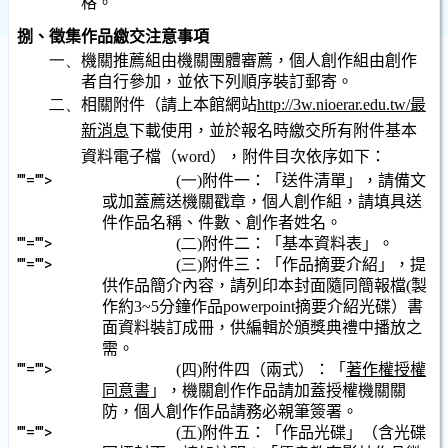
格。
捌、徵集作品繳交注意事項
一、
機關推薦組由機關團體審薦，個人創作組由創作
者自行參加，並依下列順序裝訂郵寄。
二、
相關附件
（請上本館網站
http://3w.nioerar.edu.tw/
最
新消息
下載使用，並於報名時繳交所有附件基本
資料電子檔（
word
），附件目次依序如下：
""="">
(一)
附件一：「送件清單」，請備文
或加蓋薦送機關戳章，
個人創作組，請填具送
件作品名稱、件數、創作者姓名。
""="">
(二)
附件二：「基本資料表」。
""="">
(三)
附件三：「作品摘要介紹」，
提
供作品簡介內容，請列印本封面隨同簡報檔
(
製
作約
3~5
分鐘作品
powerpoint
摘要介紹光碟）書
面資料裝訂成冊，供編輯於頒獎典禮中播放之
需。
""="">
(四)
附件四（兩式）：「
著作權授權
同意書
」，機關創作作品請加蓋授權機關關
防，個人創作作品請務必親筆簽署。
""="">
(五)
附件五：「作品光碟」（含光碟