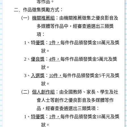
等作品。
二、
作品徵集獎勵方式：
（一）
機關推薦組
：由機關推薦徵集之優良影音及
多媒體等作品中，經審查遴選出三類獎
項：
1
、特
優獎
：
1
件，
每件作品頒發獎金
10
萬元及獎
狀。
2
、
優良獎
：
4
件，
每件作品頒發獎金
5
萬元及獎
狀。
3
、
入選獎
：
10
件，
每件作品頒發獎金
5
千元及獎
狀。
（二）
個人創作組
：由全國教師、家長、學生及社
會人士等創作之優良影音及多媒體等作
品，經審查委遴選出三類獎項：
1
、
特優獎
：
1
件，
每件作品頒發獎金
10
萬元及獎
狀。