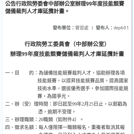
公告行政院勞委會中部辦公室辦理99年度技能競賽
儲備裁判人才庫延攬計畫。
發布單位：
實習處
|
發布人：
dep601
行政院勞工委員會（中部辦公室）
辦理
99
年度技能競賽儲備裁判人才庫延攬計畫
一、目 的：為儲備技能競賽裁判人才，協助辦理各項
技能競賽，以提昇技能競賽品質，提高國家
技術水準，選拔優秀選手，參加國際技能競
賽，為國爭光。
二、辦（受）理時間：即日起至
99
年
2
月
25
日止，以郵戳為
憑，逾期不受理。
三、辦理職類：
20
職類（如附件
4
）。
四、徵求名額：每人僅限擇一職類報名，重複者取消其報