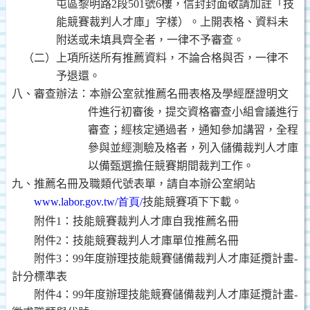
屯區黎明路
2
段
501
號
6
樓，信封封面敬請加註「技
能競賽裁判人才庫」字樣）
。上開表格、資料未
附送或未填具齊全者，一律不予審查。
（二）上項所送所有推薦資料
，不論合格與否，一律不
予
退還。
八、審查辦法：本辦公室就推薦名冊表格及學經歷證明文
件進行初審後，提交資格審查小組會議進行
審查；經核定通過者，通知參加講習，全程
參與並經測驗及格者，列入儲備裁判人才庫
以備甄選擔任競賽期間裁判工作。
九、推薦名冊及職類代號表單，
請自本辦公室網站
www.labor.gov.tw/
首頁
/
技能競賽項下下載。
附件
1
：
技能競賽裁判人才庫自我推薦名冊
附件
2
：
技能競賽裁判人才庫單位推薦名冊
附件
3
：
99
年度辦理技能競賽儲備裁判人才庫延攬計畫
-
計分標準表
附件
4
：
99
年度辦理技能競賽儲備裁判人才庫延攬計畫
-