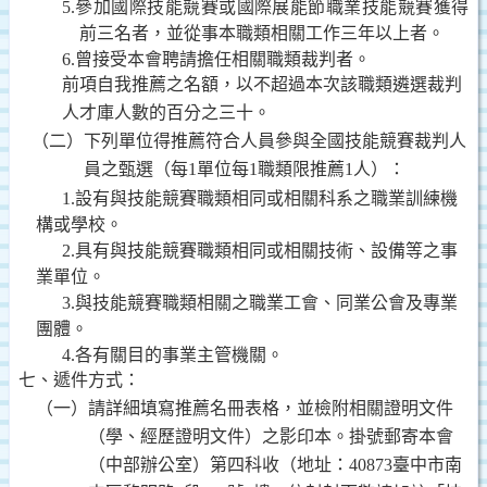
5.
參加國際技能競賽或國際展能節職業技能競賽獲得
前三名者，並從事本職類相關工作三年以上者。
6.
曾接受本會聘請擔任相關職類裁判者。
前項自我推薦之名額，
以不超過本次該職類遴選裁判
人才庫人數的百分之三十
。
（二）下列單位得推薦符合人員參與全國技能競賽裁判人
員之甄選（
每
1
單位每
1
職類限推薦
1
人
）：
1.
設有與技能競賽職類相同或相關科系之職業訓練機
構或學校。
2.
具有與技能競賽職類相同或相關技術、設備等之事
業單位。
3.
與技能競賽職類相關之職業工會、同業公會及專業
團體。
4.
各有關目的事業主管機關。
七、遞件方式：
（一）請詳細填寫推薦名冊表格，並檢附相關證明文件
（學、經歷證明文件）之影印本。掛號郵寄本會
（中部辦公室）第四科收（地址：
40873
臺中市南