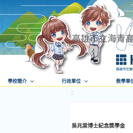
高雄市立海青
學校簡介
行政單位
教學單
:::
吳兆棠博士紀念獎學金