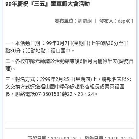
99年慶祝『三五』童軍節大會活動
發布單位：
訓育組
|
發布人：
dep401
一、本活動日期 ：99年3月7日(星期日)上午8點30分至11
點30分；活動地點：福山國中。
二、各校帶隊老師請於活動結束後6個月內補假半天(課務自
理)。
三、報名方式：於99年2月25日(星期四)止，將報名表以公
文交換方式逕送福山國中學務處趙彩杏組長或蔡雨福團
長，聯絡電話07-3501581轉22、23、24。
下架日期：
2010-01-26
|
發佈日期：
2010-01-15