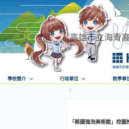
高雄市立海青
學校簡介
行政單位
教學單
:::
「蔡國強泡美術館」校園