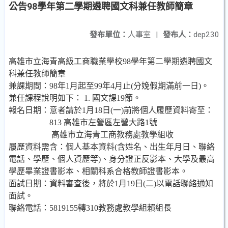
公告98學年第二學期遴聘國文科兼任教師簡章
發布單位：
人事室
|
發布人：
dep230
高雄市立海青高級工商職業學校
98
學年第二學期遴聘國文
科兼任教師簡章
兼課期間：
98
年
1
月起至
99
年
4
月止
(
分娩假期滿前一日
)
。
兼任課程說明如下：
1.
國文課
19
節。
報名日期：意者請於
1
月
18
日
(
一
)
前將個人履歷資料寄至：
813
高雄市左營區左營大路
1
號
高雄市立海青工商
教務處教學組收
履歷資料需含：個人基本資料
(
含姓名、出生年月日、聯絡
電話、學歷、個人資歷等
)
、身分
證正反影本、大學及最高
學歷畢業證書影本、相關科系合格教師證書影本。
面試日期：資料審查後，將於
1
月
19
日
(
二
)
以電話聯絡通知
面試。
聯絡電話：
5819155
轉
310
教務處教學組賴組長