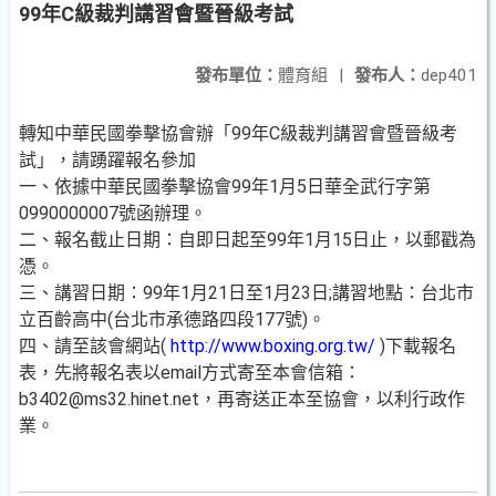
99年C級裁判講習會暨晉級考試
發布單位：
體育組
|
發布人：
dep401
轉知中華民國拳擊協會辦「99年C級裁判講習會暨晉級考
試」，請踴躍報名參加
一、依據中華民國拳擊協會99年1月5日華全武行字第
0990000007號函辦理。
二、報名截止日期：自即日起至99年1月15日止，以郵戳為
憑。
三、講習日期：99年1月21日至1月23日;講習地點：台北市
立百齡高中(台北市承德路四段177號)。
四、請至該會網站(
http://www.boxing.org.tw/
)下載報名
表，先將報名表以email方式寄至本會信箱：
b3402@ms32.hinet.net，再寄送正本至協會，以利行政作
業。