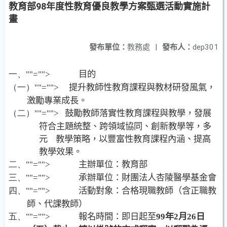
教育部98年度性教育優良教學方案甄選活動實施計
畫
發布單位：
教務處
|
發布人：
dep301
一、
""="">
目的
（一）
""="">
提升教師性教育課程與教材研發風氣，
激勵專業成長。
（二）
""="">
鼓勵教師落實性教育課程與教學，發展
符合主題統整、跨領域協同、創新教學等，多
元
教學策略，以豐富性教育課程內涵、提高
教學效果。
二、
""="">
主辦單位：教育部
三、
""="">
承辦單位：財團法人杏陵醫學基金會
四、
""="">
活動對象：合格現職教師（含正職教
師、代課教師）
五、
""="">
報名時間：即日起至
99
年
2
月
26
日