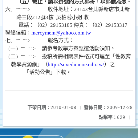
（五）截止，請以掛號的方式郵寄，以郵戳為憑
。
六、
""="">
收件地址：
23143
台北縣新店市北新
路三段
212
號
3
樓
吳
柏蓉
小姐 收
電話：（
02
）
29153185
傳真：（
02
）
29153317
聯絡信箱：
mercymem@yahoo.com.tw
七、
""="">
報名方式：
（一）
""="">
請參考教學方案甄選活動須知。
（二）
""="">
投稿所需相關表件格式可逕至「性教育
教學資源網」（
http://sexedu.moe.edu.tw/
）之
「活動公告」下載。
下架日期：
2010-01-08
|
發佈日期：
2009-12-28
點擊率：
629
|