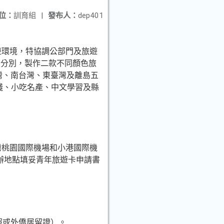
位：
訓育組
|
發布人：
dep401
遊環境，特協調公部門及旅遊
身分別，製作二款不同顏色旅
灣、南台灣、東臺灣及離島五
年客棧、小吃名產、中文學習及縣
台灣桃園國際機場和小港國際機
辦地點填妥青年旅遊卡申請書
照或外僑居留證）。