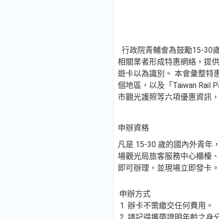
行政院青輔會為鼓勵15-3
相關業者形成特惠網絡，提
遊卡以為識別。 本會彙整特
個地區，以及「Taiwan R
市觀光護照等六項優惠資訊
申辦資格
凡是 15-30 歲的國內
場觀光局旅客服務中心櫃檯、
即可辦理，並現場立即發卡
‧申辦方式
1. 辦卡不需繳交任何費用。
2. 請記得攜帶證明年齡之