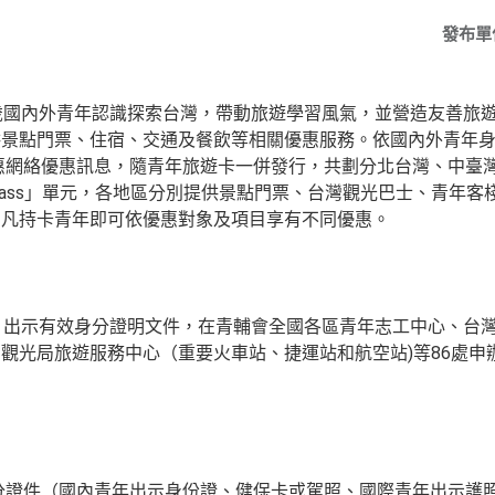
發布單
0歲國內外青年認識探索台灣，帶動旅遊學習風氣，並營造友善旅
供景點門票、住宿、交通及餐飲等相關優惠服務。依國內外青年
惠網絡優惠訊息，隨青年旅遊卡一併發行，共劃分北台灣、中臺
ail Pass」單元，各地區分別提供景點門票、台灣觀光巴士、青
，凡持卡青年即可依優惠對象及項目享有不同優惠。
外青年，出示有效身分證明文件，在青輔會全國各區青年志工中心、
觀光局旅遊服務中心（重要火車站、捷運站和航空站)等86處申
。
身分證件（國內青年出示身份證、健保卡或駕照、國際青年出示護