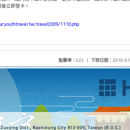
書後立即發卡。
our.youthtravel.tw/travel2009/1110.php
點擊率：
622
|
下架日期：
2010-01
Zuoying Dist., Kaohsiung City 813-009, Taiwan (R.O.C.)