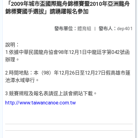
「2009年城市盃國際龍舟錦標賽暨2010年亞洲龍舟
錦標賽國手選拔」請踴躍報名參加
發布單位：
體育組
|
發布人：
dep401
說明：
1.依據中華民國龍舟協會98年12月1日中龍廷字第042號函
辦理。
2.時間地點：本（98）年12月26日至12月27日假高雄市蓮
池潭水域舉行。
3.競賽規程及報名表請逕上該會網站下載。
http://www.taiwancanoe.com.tw