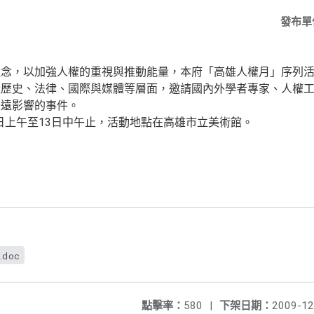
發布單
理念，以加強人權的重視與推動能量，本府「高雄人權月」序列
從歷史、法律、國際與媒體等層面，邀請國內外學者專家、人權
深遠影響的事件。
2日上午至13日中午止，活動地點在高雄市立美術館。
.doc
點擊率：
580
|
下架日期：
2009-12