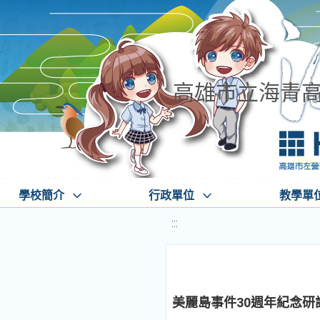
高雄市立海青
學校簡介
行政單位
教學單
:::
美麗島事件30週年紀念研