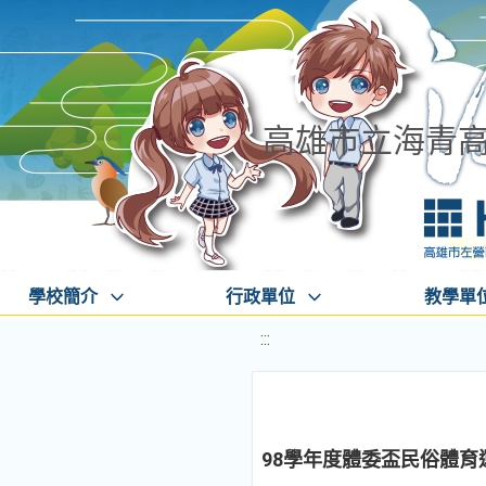
高雄市立海青
學校簡介
行政單位
教學單
:::
98學年度體委盃民俗體育