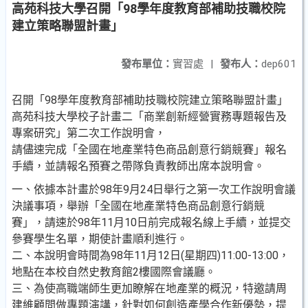
高苑科技大學召開「98學年度教育部補助技職校院
建立策略聯盟計畫」
發布單位：
實習處
|
發布人：
dep601
召開「98學年度教育部補助技職校院建立策略聯盟計畫」
高苑科技大學校子計畫二「商業創新經營實務專題報告及
專案研究」第二次工作說明會，
請儘速完成「全國在地產業特色商品創意行銷競賽」報名
手續，並請報名預賽之帶隊負責教師出席本說明會。
一、依據本計畫於98年9月24日舉行之第一次工作說明會議
決議事項，舉辦「全國在地產業特色商品創意行銷競
賽」，請速於98年11月10日前完成報名線上手續，並提交
參賽學生名單，期使計畫順利進行。
二、本說明會時間為98年11月12日(星期四)11:00-13:00，
地點在本校自然史教育館2樓國際會議廳。
三、為使高職端師生更加瞭解在地產業的概況，特邀請周
建維顧問做專題演講，針對如何創造產學合作新優勢，提