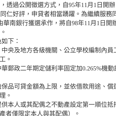
源，透過公開徵選方式，自
95
年
11
月
1
日
開辦
教同仁好評，申貸者相當踴躍。為繼續服務
由華南銀行獲選承作，將自
98
年
11
月
1
日
開
止。
色如下：
：中央及地方各級機關、公立學校編制內員
工。
中華郵政二年期定儲利率固定加
0.265%
機動
擔保品可貸金額為上限，並依借款用途、償
理。
提供本人或其配偶之不動產設定第一順位抵
產者僅限定本人與其配偶）。