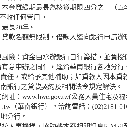
：本金寬緩期最長為核貸期限四分之一（五
不收任何費用。
：最長
20
年。
：貸款名額無限制，借款人逕向銀行申請辦
與風險：資金由承辦銀行自行籌措，並負授
請有意申辦之同仁，逕洽華南銀行各地分行
息責任，或給予其他補助；如貸款人因本貸
華南銀行之貸款契約及相關法令規定解決。
詢網址：
www.hwc.gov.tw(
公務人員住宅及福
m.tw
（華南銀行）。洽詢電話：
(02)2181-01
各地分行。
學校人事機構，協助將本案相關訊息
E-Mail