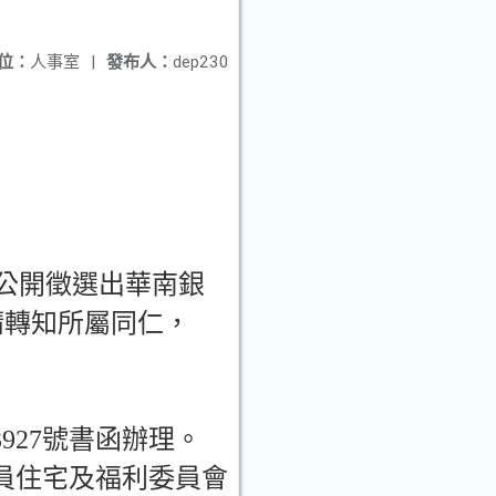
位：
人事室
|
發布人：
dep230
公開徵選出華南銀
請轉知所屬同仁，
3927
號書函辦理。
員住宅及福利委員會