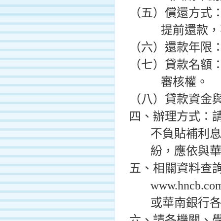
（五）償還方式
提前還款，
（六）還款年限
（七）貸款名額
審核權。
（八）貸款資金
四、辦理方式：
不負貼補利
紛，應依與
五、相關資料查
www.hncb.co
或華南銀行
六、請各機關、