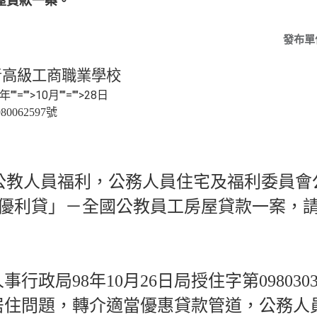
屋貸款一案。
發布單
青高級工商職業學校
年
""="">10
月
""="">28
日
980062597
號
：
公教人員福利，公務人員住宅及福利委員會
優利貸」－全國公教員工房屋貸款一案，
人事行政局
98
年
10
月
26
日
局授住字第
098030
居住問題，轉介適當優惠貸款管道，公務人