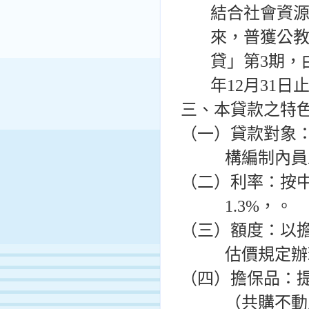
結合社會資
來，普獲公
貸」第
3
期，
年
12
月
31
日
三、本貸款之特
（一）貸款對象
構編制內員
（二）利率：按
1.3%
，。
（三）額度：以
估價規定辦
（四）擔保品：
（共購不動