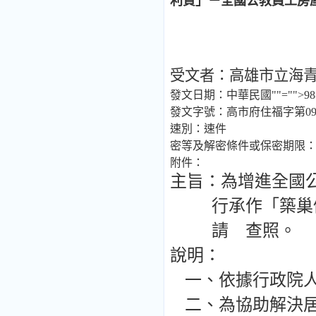
利貸」－全國公教員工房
受文者：
高雄市立海
發文日期：
中華民國
""="">98
發文字號：
高市府住福字第
0
速別：
速件
密等及解密條件或保密期限
附件：
主旨：
為增進全國
行承作「築巢
請 查照。
說明：
一、依據行政院
二、為協助解決