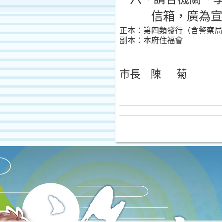
信箱，廣為
正本：
第四類發行（含警察
副本：
本府住福會
市長 陳
菊