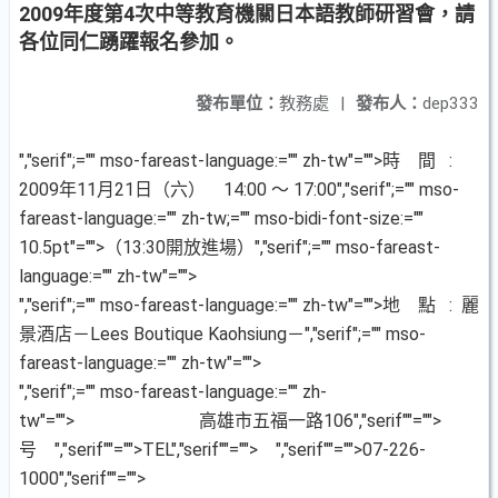
2009年度第4次中等教育機關日本語教師研習會，請
各位同仁踴躍報名參加。
發布單位：
教務處
|
發布人：
dep333
","serif";="" mso-fareast-language:="" zh-tw"="">時
間
:
2009
年
11
月
21
日（六）
14:00
～
17:00
","serif";="" mso-
fareast-language:="" zh-tw;="" mso-bidi-font-size:=""
10.5pt"="">（
13:30
開放進場）
","serif";="" mso-fareast-
language:="" zh-tw"="">
","serif";="" mso-fareast-language:="" zh-tw"="">地
點
:
麗
景酒店－
Lees Boutique Kaohsiung
－
","serif";="" mso-
fareast-language:="" zh-tw"="">
","serif";="" mso-fareast-language:="" zh-
tw"=""> 高雄市五福一路
106
","serif""="">
号
","serif""="">TEL
","serif""="">
","serif""="">07-226-
1000
","serif""="">