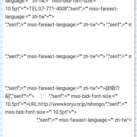
language:="" zh-tw;="" mso-bidi-font-size:=""
10.5pt"="">TEL:07-771-4008
","serif";="" mso-fareast-
language:="" zh-tw"="">
","serif";="" mso-fareast-language:="" zh-tw"="">
","serif";="" m
","serif";="" mso-fareast-language:="" zh-tw"="">
","serif";="" m
","serif";="" mso-fareast-language:="" zh-tw"="">詳細介
紹
","serif""=""> ：
","serif";="" mso-bidi-font-size:=""
10.5pt"="">URL:http://www.koryu.or.jp/nihongo/
","serif";=""
mso-bidi-font-size:="" 10.5pt"="">
","serif";="" mso-fareast-language:="" zh