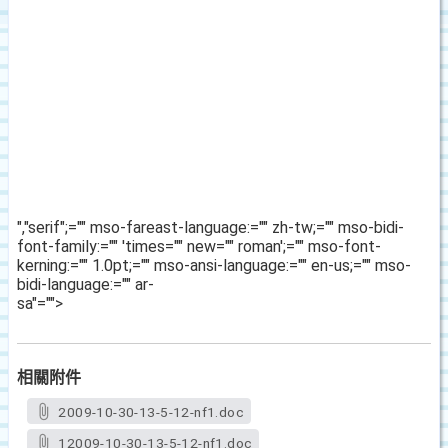
","serif";="" mso-fareast-language:="" zh-tw;="" mso-bidi-
font-family:="" 'times="" new="" roman';="" mso-font-
kerning:="" 1.0pt;="" mso-ansi-language:="" en-us;="" mso-
bidi-language:="" ar-
sa"="">
相關附件
2009-10-30-13-5-12-nf1.doc
12009-10-30-13-5-12-nf1.doc