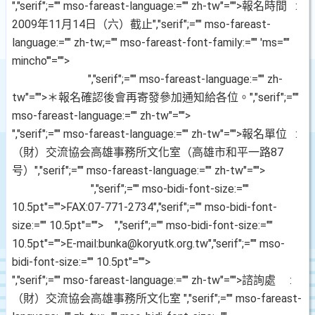
","serif";="" mso-fareast-language:="" zh-tw"="">報名時間
:
2009
年
11
月
14
日（六）截止
","serif";="" mso-fareast-
language:="" zh-tw;="" mso-fareast-font-family:="" 'ms=""
mincho'"="">
","serif";="" mso-fareast-language:="" zh-
tw"="">＊報名確認後會再寄發參加通知給各位。
","serif";=""
mso-fareast-language:="" zh-tw"="">
","serif";="" mso-fareast-language:="" zh-tw"="">報名單位
:
（財）交流協会高雄事務所文化室（高雄市和平一路
87
号）
","serif";="" mso-fareast-language:="" zh-tw"="">
","serif";="" mso-bidi-font-size:=""
10.5pt"="">FAX:07-771-2734
","serif";="" mso-bidi-font-
size:="" 10.5pt"="">
","serif";="" mso-bidi-font-size:=""
10.5pt"="">E-mail:bunka@koryutk.org.tw
","serif";="" mso-
bidi-font-size:="" 10.5pt"="">
","serif";="" mso-fareast-language:="" zh-tw"="">諮詢處
:
（財）交流協会高雄事務所文化室
","serif";="" mso-fareast-